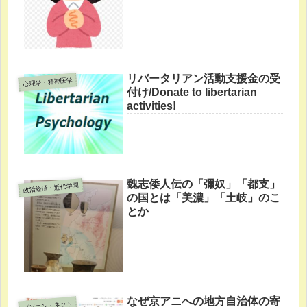
リバータリアン活動支援金の受
心理学・精神医学
付け/Donate to libertarian
activities!
魏志倭人伝の「彌奴」「都支」
政治経済・近代学問
の国とは「美濃」「土岐」のこ
とか
なぜ京アニへの地方自治体の寄
パソコン・ネット