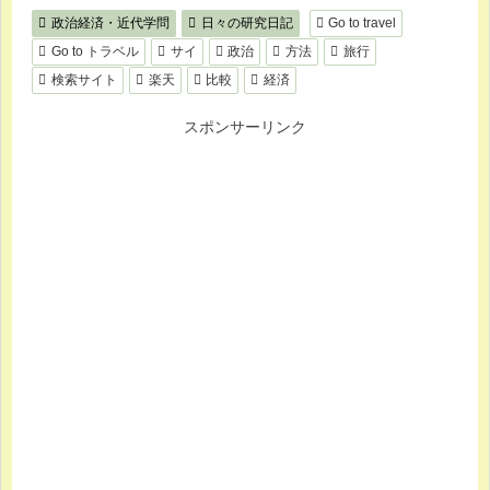
政治経済・近代学問
日々の研究日記
Go to travel
Go to トラベル
サイ
政治
方法
旅行
検索サイト
楽天
比較
経済
スポンサーリンク