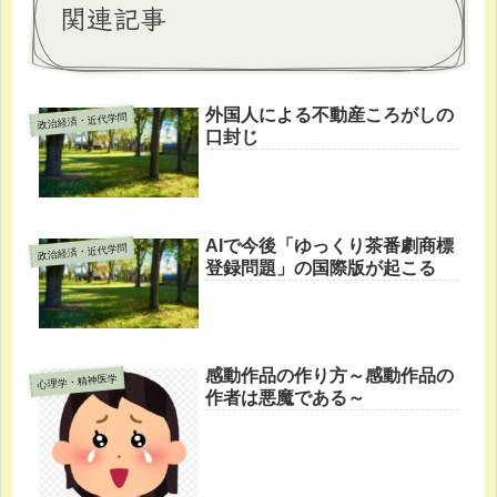
関連記事
外国人による不動産ころがしの
政治経済・近代学問
口封じ
AIで今後「ゆっくり茶番劇商標
政治経済・近代学問
登録問題」の国際版が起こる
感動作品の作り方～感動作品の
心理学・精神医学
作者は悪魔である～