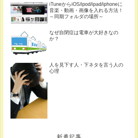
iTuneからiOS/ipod/ipad/iphoneに
音楽・動画・画像を入れる方法！
～同期フォルダの場所～
なぜ自閉症は電車が大好きなの
か？
人を見下す人・下ネタを言う人の
心理
新着記事