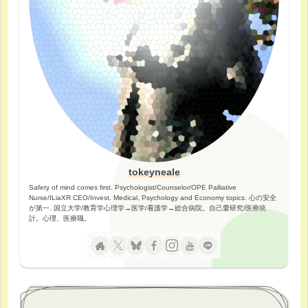
tokeyneale
Safety of mind comes first. Psychologist/Counselor/OPE Palliative
Nurse/ILiaXR CEO/Invest. Medical, Psychology and Economy topics. 心の安全
が第一. 国立大学/教育学心理学→医学/看護学→総合病院。自己愛研究/医療統
計。心理、医療職。