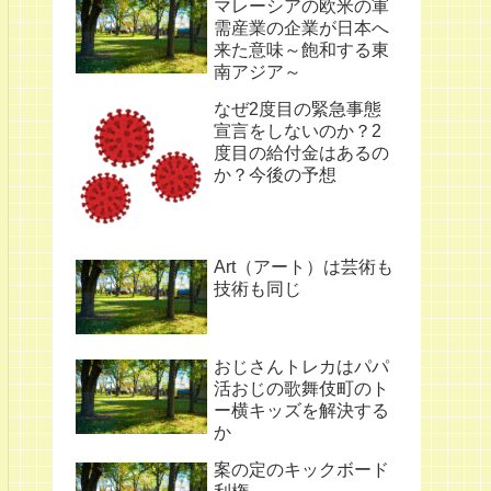
マレーシアの欧米の軍
需産業の企業が日本へ
来た意味～飽和する東
南アジア～
なぜ2度目の緊急事態
宣言をしないのか？2
度目の給付金はあるの
か？今後の予想
Art（アート）は芸術も
技術も同じ
おじさんトレカはパパ
活おじの歌舞伎町のト
ー横キッズを解決する
か
案の定のキックボード