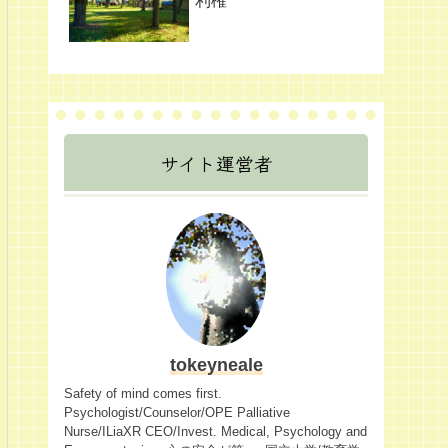
利権
サイト運営者
tokeyneale
Safety of mind comes first.
Psychologist/Counselor/OPE Palliative
Nurse/ILiaXR CEO/Invest. Medical, Psychology and