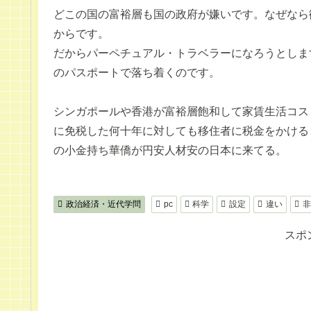
どこの国の富裕層も国の政府が嫌いです。なぜなら
からです。
だからパーペチュアル・トラベラーになろうとしま
のパスポートで落ち着くのです。
シンガポールや香港が富裕層飽和して家賃生活コス
に免税した何十年に対しても移住者に税金をかける
の小金持ち華僑が円安人材安の日本に来てる。
政治経済・近代学問
pc
科学
設定
違い
非
スポ