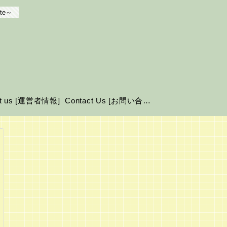
te～
ut us [運営者情報]
Contact Us [お問い合わせ]