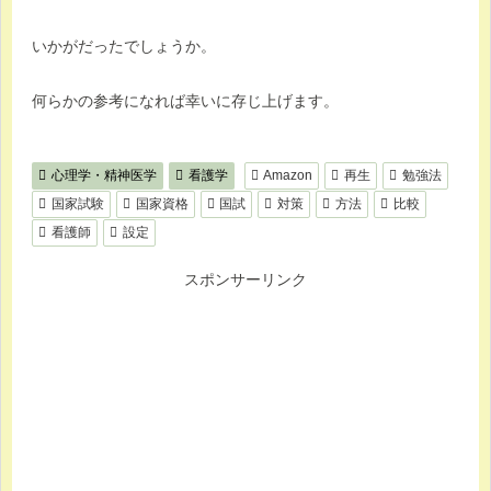
いかがだったでしょうか。
何らかの参考になれば幸いに存じ上げます。
心理学・精神医学
看護学
Amazon
再生
勉強法
国家試験
国家資格
国試
対策
方法
比較
看護師
設定
スポンサーリンク