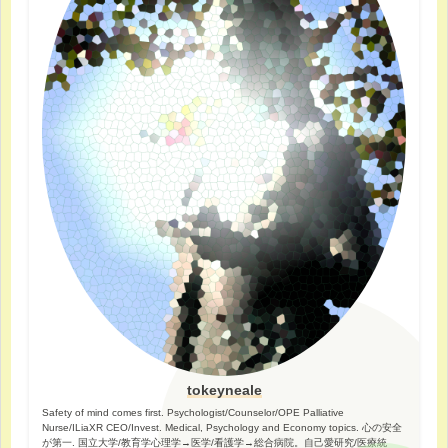
tokeyneale
Safety of mind comes first. Psychologist/Counselor/OPE Palliative
Nurse/ILiaXR CEO/Invest. Medical, Psychology and Economy topics. 心の安全
が第一. 国立大学/教育学心理学→医学/看護学→総合病院。自己愛研究/医療統