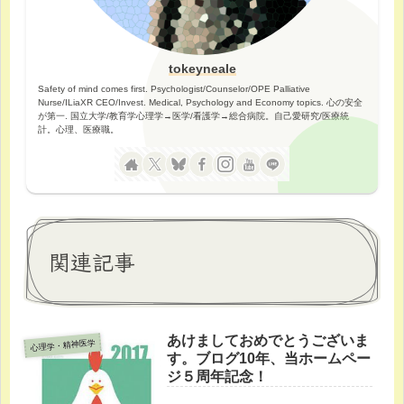
tokeyneale
Safety of mind comes first. Psychologist/Counselor/OPE Palliative
Nurse/ILiaXR CEO/Invest. Medical, Psychology and Economy topics. 心の安全
が第一. 国立大学/教育学心理学→医学/看護学→総合病院。自己愛研究/医療統
計。心理、医療職。
関連記事
あけましておめでとうございま
心理学・精神医学
す。ブログ10年、当ホームペー
ジ５周年記念！