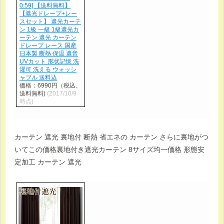
0:59] 【送料無料】
【遮光ドレープ+レー
スセット】 遮光カーテ
ン 1級 一級 1級遮光カ
ーテン 遮光 カーテン
ドレープ レース 国産
日本製 断熱 保温 遮音
UVカット 形状記憶 洗
濯可 洗える ウォッシ
ャブル 送料込
価格：6990円（税込、
送料無料)
(2017/10/9
時点)
カーテン 遮光 裏地付 断熱 省エネの カーテン さらに裏地がつ
いてこの価格裏地付き遮光カーテン 8サイズ均一価格 形態安
定加工 カーテン 遮光