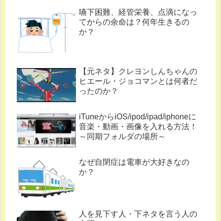
嚥下困難、経管栄養、点滴になっ
てからの余命は？何年生きるの
か？
【元ネタ】クレヨンしんちゃんの
ヒエール・ジョコマンとは何者だ
ったのか？
iTuneからiOS/ipod/ipad/iphoneに
音楽・動画・画像を入れる方法！
～同期フォルダの場所～
なぜ自閉症は電車が大好きなの
か？
人を見下す人・下ネタを言う人の