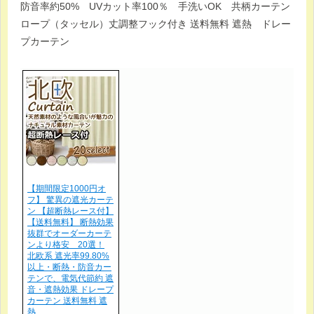
防音率約50% UVカット率100％ 手洗いOK 共柄カーテン
ロープ（タッセル）丈調整フック付き 送料無料 遮熱 ドレー
プカーテン
【期間限定1000円オ
フ】 驚異の遮光カーテ
ン 【超断熱レース付】
【送料無料】 断熱効果
抜群でオーダーカーテ
ンより格安 20選！
北欧系 遮光率99.80%
以上・断熱・防音カー
テンで、電気代節約 遮
音・遮熱効果 ドレープ
カーテン 送料無料 遮
熱