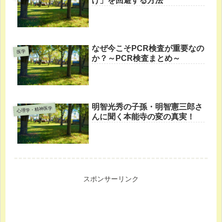
げ」を回避する方法
なぜ今こそPCR検査が重要なの
医学
か？～PCR検査まとめ～
明智光秀の子孫・明智憲三郎さ
心理学・精神医学
んに聞く本能寺の変の真実！
スポンサーリンク