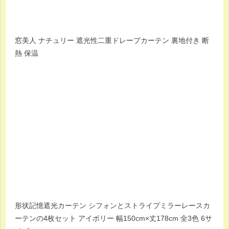
窓美人 ナチュリー 遮光性二重ドレープカーテン 裏地付き 断
熱 保温
形状記憶遮光カーテン シフォンとストライプミラーレースカ
ーテンの4枚セット アイボリー 幅150cm×丈178cm 全3色 6サ