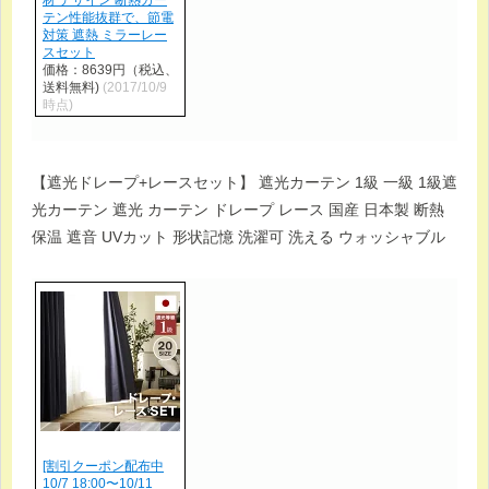
テン性能抜群で、節電
対策 遮熱 ミラーレー
スセット
価格：8639円（税込、
送料無料)
(2017/10/9
時点)
【遮光ドレープ+レースセット】 遮光カーテン 1級 一級 1級遮
光カーテン 遮光 カーテン ドレープ レース 国産 日本製 断熱
保温 遮音 UVカット 形状記憶 洗濯可 洗える ウォッシャブル
[割引クーポン配布中
10/7 18:00〜10/11