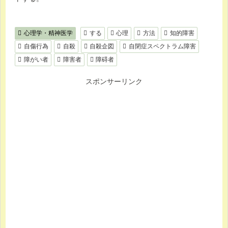
心理学・精神医学
する
心理
方法
知的障害
自傷行為
自殺
自殺企図
自閉症スペクトラム障害
障がい者
障害者
障碍者
スポンサーリンク