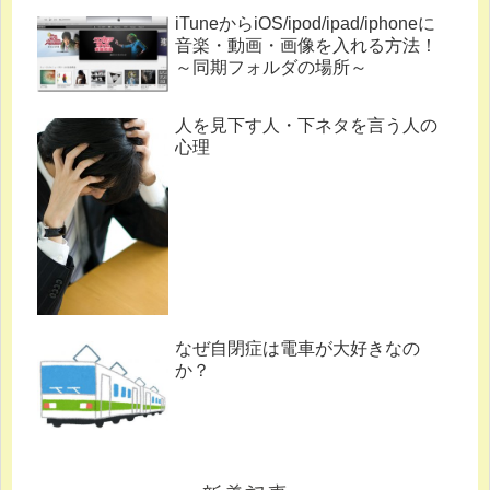
iTuneからiOS/ipod/ipad/iphoneに
音楽・動画・画像を入れる方法！
～同期フォルダの場所～
人を見下す人・下ネタを言う人の
心理
なぜ自閉症は電車が大好きなの
か？