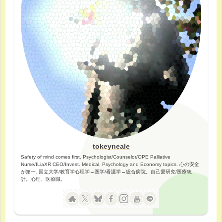
tokeyneale
Safety of mind comes first. Psychologist/Counselor/OPE Palliative
Nurse/ILiaXR CEO/Invest. Medical, Psychology and Economy topics. 心の安全
が第一. 国立大学/教育学心理学→医学/看護学→総合病院。自己愛研究/医療統
計。心理、医療職。