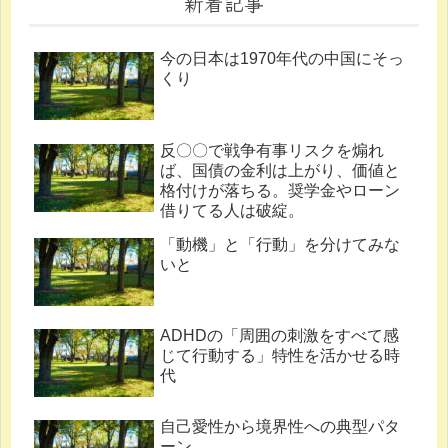
新着記事
今の日本は1970年代の中国にそっ
くり
反〇〇で戦争有事リスクを煽れ
ば、国債の金利は上がり、価値と
格付けが落ちる。奨学金やローン
借りてる人は破綻。
「動機」と「行動」を分けてみな
いと
ADHDの「周囲の刺激をすべて感
じて行動する」特性を活かせる時
代
自己愛性から境界性への典型パタ
ーン