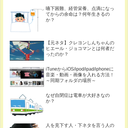
嚥下困難、経管栄養、点滴になっ
てからの余命は？何年生きるの
か？
【元ネタ】クレヨンしんちゃんの
ヒエール・ジョコマンとは何者だ
ったのか？
iTuneからiOS/ipod/ipad/iphoneに
音楽・動画・画像を入れる方法！
～同期フォルダの場所～
なぜ自閉症は電車が大好きなの
か？
人を見下す人・下ネタを言う人の