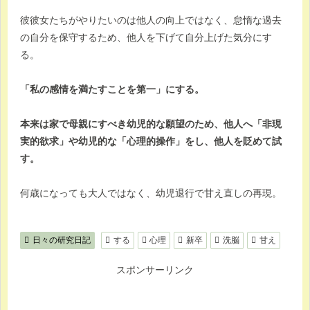
彼彼女たちがやりたいのは他人の向上ではなく、怠惰な過去
の自分を保守するため、他人を下げて自分上げた気分にす
る。
「私の感情を満たすことを第一」にする。
本来は家で母親にすべき幼児的な願望のため、他人へ「非現
実的欲求」や幼児的な「心理的操作」をし、他人を貶めて試
す。
何歳になっても大人ではなく、幼児退行で甘え直しの再現。
日々の研究日記
する
心理
新卒
洗脳
甘え
スポンサーリンク