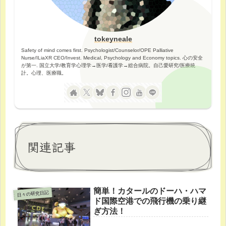
tokeyneale
Safety of mind comes first. Psychologist/Counselor/OPE Palliative
Nurse/ILiaXR CEO/Invest. Medical, Psychology and Economy topics. 心の安全
が第一. 国立大学/教育学心理学→医学/看護学→総合病院。自己愛研究/医療統
計。心理、医療職。
関連記事
簡単！カタールのドーハ・ハマ
日々の研究日記
ド国際空港での飛行機の乗り継
ぎ方法！