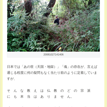
20081027141406
日本では「あの世（天国・地獄）」「魂」の存在が、言えば
通じる程度に何の疑問もなく当たり前のように定着していま
すが、
そ ん な 教 え は 仏 教 の ど の 宗 派
に も 本 当 は あ り ま せ ん。