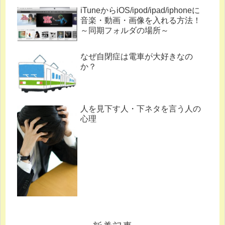
iTuneからiOS/ipod/ipad/iphoneに
音楽・動画・画像を入れる方法！
～同期フォルダの場所～
なぜ自閉症は電車が大好きなの
か？
人を見下す人・下ネタを言う人の
心理