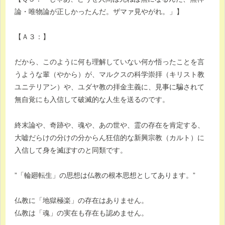
論・唯物論が正しかったんだ。ザマァ見やがれ。」】
【Ａ３：】
だから、このように何も理解していない何か悟ったことを言
うような輩（やから）が、マルクスの科学崇拝（キリスト教
ユニテリアン）や、ユダヤ教の拝金主義に、見事に騙されて
無自覚にも入信して破滅的な人生を送るのです。
終末論や、奇跡や、魂や、あの世や、霊の存在を肯定する、
大嘘だらけの分けの分からん狂信的な新興宗教（カルト）に
入信して身を滅ぼすのと同類です。
”「輪廻転生」の思想は仏教の根本思想としてあります。”
仏教に「地獄極楽」の存在はありません。
仏教は「魂」の実在も存在も認めません。