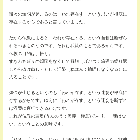
諸々の煩悩が起こるのは「われ存在す」という思いが根底に
存在するからであると言っていました。
だから仏教によると「われが存在する」という自覚は断ぜら
れるべきものなのです。それは我執のもとであるからです。
仏教の目的は、悟り。
すなわち諸々の煩悩をなくして解脱（げだつ：輪廻の繰り返
しから抜け出して）して涅槃（ねはん：輪廻しなくなる）に
入ることです。
煩悩が生じるというのも「われが存す」という迷妄が根底に
存するからです。ゆえに「われが存す」という迷妄を断ずれ
ば涅槃に直行できるわけです。
これが仏教の蘊奥(うんのう：奥義、極意)であり、「魂はな
い」ということの意味です。
【Ｑ３：「じゃあ、どうせ人間は死ねば無になるんだ、無神