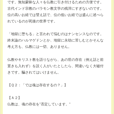
です。無知蒙昧な人々を仏教に引き付けるための方便です。
古代インド宗教のバラモン教文学の残滓にすぎないのです。
位の高いお経では譬え話で、位の低いお経では盛んに述べら
れているのが死後の世界です。
「地獄に堕ちる」と言われて悩むのはナンセンスなのです。
終末論のハルマゲドンとか、地獄に永劫に苦しむとかそんな
考え方も、仏教には一切、ありません。
仏教やキリスト教を語りながら、あの世の存在（例え話と前
置きも入れず）を説く人がいたとしたら、間違いなく大嘘付
きです。騙されてはいけません。
【Ｑ２：「では魂は存在するの？」】
【Ａ２】
仏教は、魂の存在を”否定しています。”