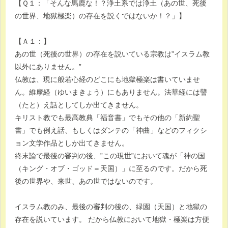
【Ｑ１：「そんな馬鹿な！？浄土系では浄土（あの世、死後
の世界、地獄極楽）の存在を説くではないか！？」】
【Ａ１：】
あの世（死後の世界）の存在を説いている宗教は”イスラム教
以外にありません。”
仏教は、現に般若心経のどこにも地獄極楽は書いていませ
ん。維摩経（ゆいまきょう）にもありません。法華経には譬
（たと）え話としてしか出てきません。
キリスト教でも最高教典「福音書」でもその他の「新約聖
書」でも例え話、もしくはダンテの「神曲」などのフィクシ
ョン文学作品としか出てきません。
終末論で最後の審判の後、”この現世”において魂が「神の国
（キング・オブ・ゴッド＝天国）」に至るのです。だから死
後の世界や、来世、あの世ではないのです。
イスラム教のみ、最後の審判の後の、緑園（天国）と地獄の
存在を説いています。 だから仏教において地獄・極楽は方便