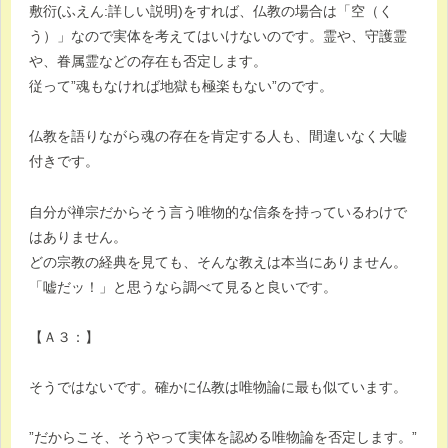
敷衍(ふえん:詳しい説明)をすれば、仏教の場合は「空（く
う）」なので実体を考えてはいけないのです。霊や、守護霊
や、眷属霊などの存在も否定します。
従って”魂もなければ地獄も極楽もない”のです。
仏教を語りながら魂の存在を肯定する人も、間違いなく大嘘
付きです。
自分が禅宗だからそう言う唯物的な信条を持っているわけで
はありません。
どの宗教の経典を見ても、そんな教えは本当にありません。
「嘘だッ！」と思うなら調べて見ると良いです。
【Ａ３：】
そうではないです。確かに仏教は唯物論に最も似ています。
”だからこそ、そうやって実体を認める唯物論を否定します。”