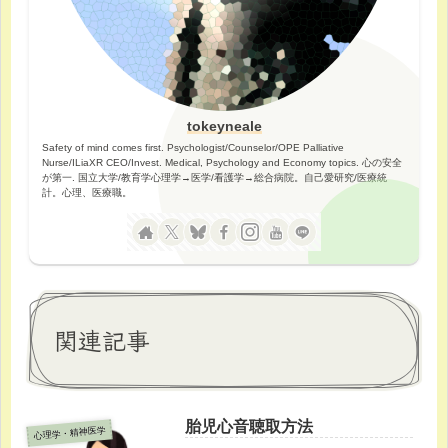
tokeyneale
Safety of mind comes first. Psychologist/Counselor/OPE Palliative
Nurse/ILiaXR CEO/Invest. Medical, Psychology and Economy topics. 心の安全
が第一. 国立大学/教育学心理学→医学/看護学→総合病院。自己愛研究/医療統
計。心理、医療職。
関連記事
胎児心音聴取方法
心理学・精神医学