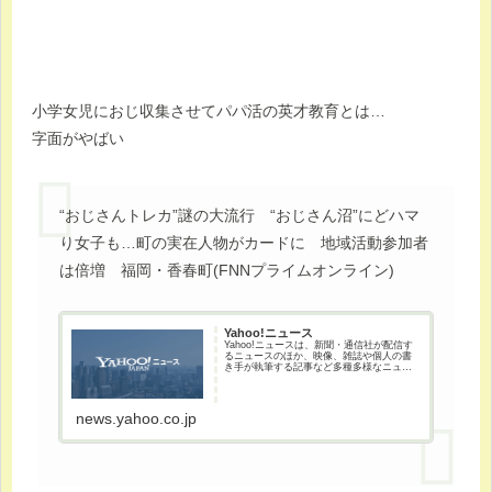
小学女児におじ収集させてパパ活の英才教育とは…
字面がやばい
“おじさんトレカ”謎の大流行 “おじさん沼”にどハマ
り女子も…町の実在人物がカードに 地域活動参加者
は倍増 福岡・香春町(FNNプライムオンライン)
Yahoo!ニュース
Yahoo!ニュースは、新聞・通信社が配信す
るニュースのほか、映像、雑誌や個人の書
き手が執筆する記事など多種多様なニュー
スを掲載しています。
news.yahoo.co.jp