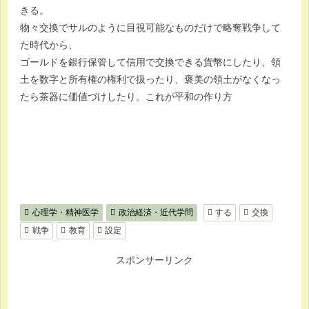
きる。
物々交換でサルのように目視可能なものだけで略奪戦争して
た時代から、
ゴールドを銀行保管して信用で交換できる貨幣にしたり、領
土を数字と所有権の権利で扱ったり、褒美の領土がなくなっ
たら茶器に価値づけしたり。これが平和の作り方
心理学・精神医学
政治経済・近代学問
する
交換
戦争
教育
設定
スポンサーリンク