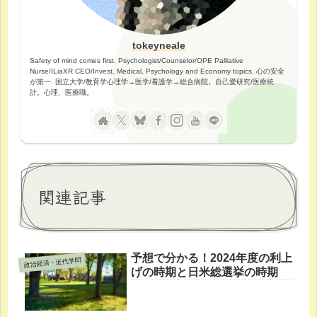
tokeyneale
Safety of mind comes first. Psychologist/Counselor/OPE Palliative
Nurse/ILiaXR CEO/Invest. Medical, Psychology and Economy topics. 心の安全
が第一. 国立大学/教育学心理学→医学/看護学→総合病院。自己愛研究/医療統
計。心理、医療職。
関連記事
予想で分かる！2024年度の利上
政治経済・近代学問
げの時期と日米総選挙の時期