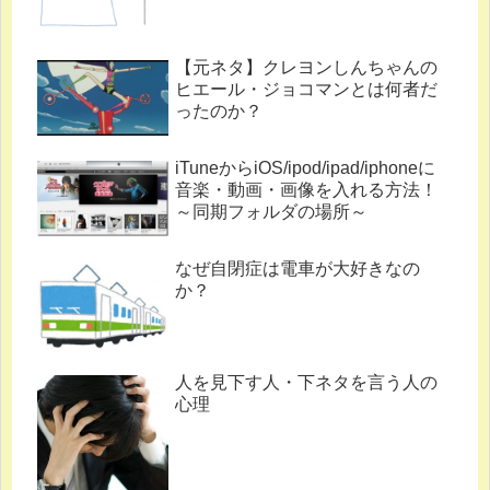
【元ネタ】クレヨンしんちゃんの
ヒエール・ジョコマンとは何者だ
ったのか？
iTuneからiOS/ipod/ipad/iphoneに
音楽・動画・画像を入れる方法！
～同期フォルダの場所～
なぜ自閉症は電車が大好きなの
か？
人を見下す人・下ネタを言う人の
心理