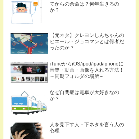
てからの余命は？何年生きるの
か？
【元ネタ】クレヨンしんちゃんの
ヒエール・ジョコマンとは何者だ
ったのか？
iTuneからiOS/ipod/ipad/iphoneに
音楽・動画・画像を入れる方法！
～同期フォルダの場所～
なぜ自閉症は電車が大好きなの
か？
人を見下す人・下ネタを言う人の
心理