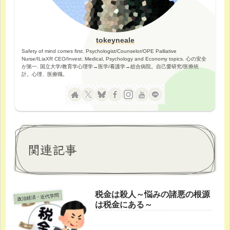
tokeyneale
Safety of mind comes first. Psychologist/Counselor/OPE Palliative
Nurse/ILiaXR CEO/Invest. Medical, Psychology and Economy topics. 心の安全
が第一. 国立大学/教育学心理学→医学/看護学→総合病院。自己愛研究/医療統
計。心理、医療職。
関連記事
税金は殺人～悩みの諸悪の根源
政治経済・近代学問
は税金にある～