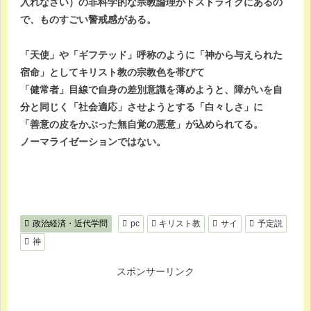
入れなさい）の非科学的な宗教論理がドストライクにあるの
で、ものすごい警戒感がある。
「天使」や「ギフテッド」呼称のように「神から与えられた
宿命」としてキリスト教の宗教色を帯びて
「健常者」目線で自身の差別意識を薄めようと、障がいを自
分と同じく「社会適応」させようとする「白々しさ」に
「善意の皮をかぶった無自覚の悪意」が込められてる。
ノーマライゼーションではない。
政治経済・近代学問
pc
キリスト教
サイ
予定説
神
スポンサーリンク