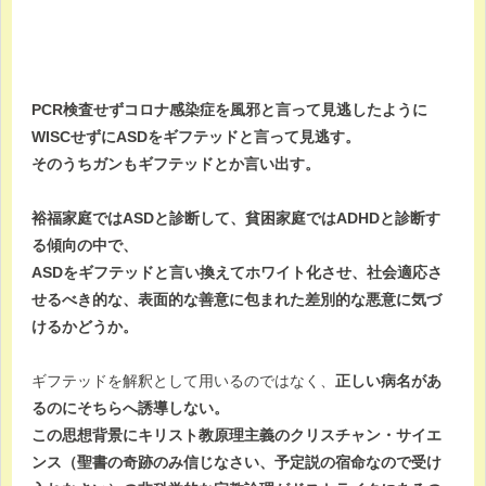
PCR検査せずコロナ感染症を風邪と言って見逃したように
WISCせずにASDをギフテッドと言って見逃す。
そのうちガンもギフテッドとか言い出す。
裕福家庭ではASDと診断して、貧困家庭ではADHDと診断す
る傾向の中で、
ASDをギフテッドと言い換えてホワイト化させ、社会適応さ
せるべき的な、表面的な善意に包まれた差別的な悪意に気づ
けるかどうか。
ギフテッドを解釈として用いるのではなく、
正しい病名があ
るのにそちらへ誘導しない。
この思想背景にキリスト教原理主義のクリスチャン・サイエ
ンス（聖書の奇跡のみ信じなさい、予定説の宿命なので受け