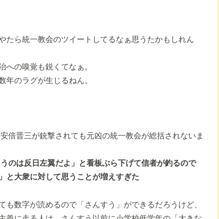
やたら統一教会のツイートしてるなぁ思うたかもしれん
治への嗅覚も鋭くてなぁ。
数年のラグが生じるねん。
に安倍晋三が銃撃されても元凶の統一教会が総括されないま
逆らうのは反日左翼だよ」と看板ぶら下げて信者が釣るので
」と大衆に対して思うことが増えすぎた
ても数字が読めるので「さんすう」ができるだろうけど、
主義に走る人は、さんすう以前に小学校低学年の「大きな