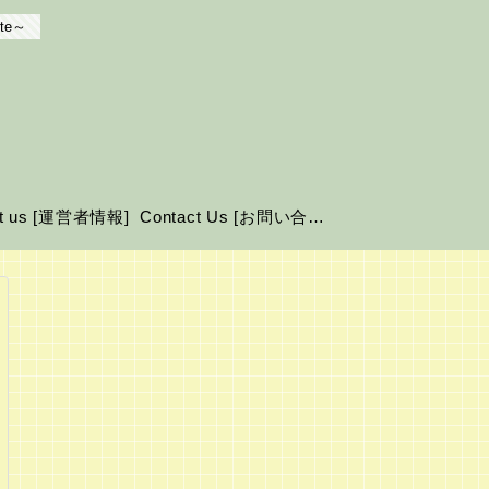
te～
ut us [運営者情報]
Contact Us [お問い合わせ]