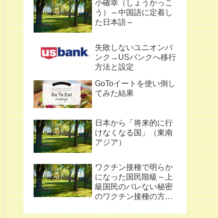
小確幸（しょうかっこ
う）～中国語に定着し
た日本語～
失敗しないユニオンバ
ンク→USバンクへ移行
方法と設定
GoToイートを使い倒し
てみた結果
日本から「将来的に行
けなくなる国」（東南
アジア）
ワクチン接種で明らか
になった国民階級～上
級国民のバレない秘密
のワクチン接種の方法
～