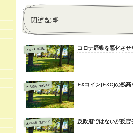
関連記事
コロナ騒動を悪化させ
医療・社会福祉
EXコイン(EXC)の残
政治経済・近代学問
反政府ではないが反官
政治経済・近代学問