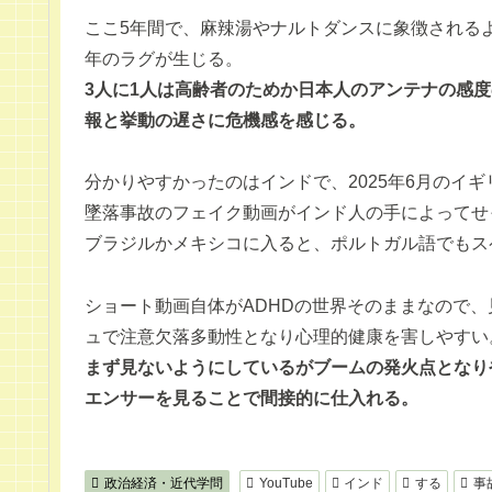
ここ5年間で、麻辣湯やナルトダンスに象徴される
年のラグが生じる。
3人に1人は高齢者のためか日本人のアンテナの感
報と挙動の遅さに危機感を感じる。
分かりやすかったのはインドで、2025年6月のイ
墜落事故のフェイク動画がインド人の手によってせ
ブラジルかメキシコに入ると、ポルトガル語でもス
ショート動画自体がADHDの世界そのままなので、
ュで注意欠落多動性となり心理的健康を害しやすい
まず見ないようにしているがブームの発火点となり
エンサーを見ることで間接的に仕入れる。
政治経済・近代学問
YouTube
インド
する
事