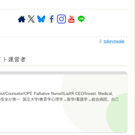
tokeyneale
イト運営者
gist/Counselor/OPE Palliative Nurse/ILiaXR CEO/Invest. Medical,
topics. 心の安全が第一. 国立大学/教育学心理学→医学/看護学→総合病院。自己