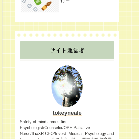
行～
サイト運営者
tokeyneale
Safety of mind comes first.
Psychologist/Counselor/OPE Palliative
Nurse/ILiaXR CEO/Invest. Medical, Psychology and