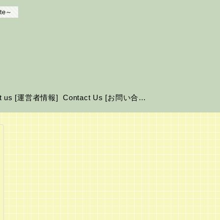
te～
ut us [運営者情報]
Contact Us [お問い合わせ]