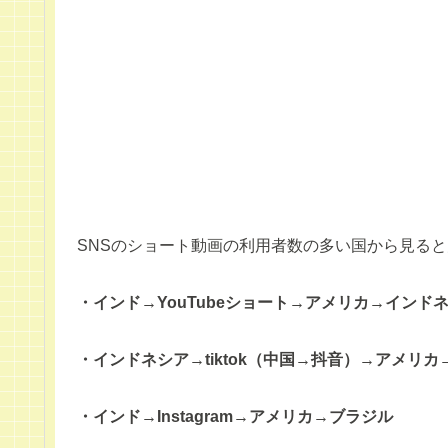
SNSのショート動画の利用者数の多い国から見る
・インド→YouTubeショート→アメリカ→インド
・インドネシア→tiktok（中国→抖音）→アメリ
・インド→Instagram→アメリカ→ブラジル