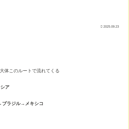
2025.09.23
と大体このルートで流れてくる
ネシア
カ→ブラジル→メキシコ