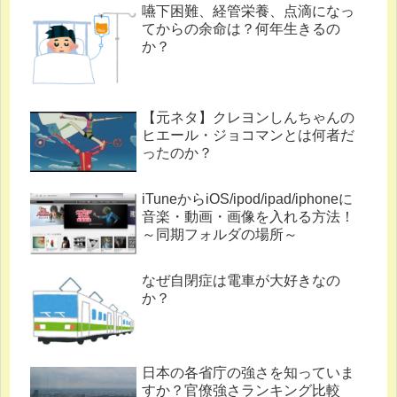
嚥下困難、経管栄養、点滴になっ
てからの余命は？何年生きるの
か？
【元ネタ】クレヨンしんちゃんの
ヒエール・ジョコマンとは何者だ
ったのか？
iTuneからiOS/ipod/ipad/iphoneに
音楽・動画・画像を入れる方法！
～同期フォルダの場所～
なぜ自閉症は電車が大好きなの
か？
日本の各省庁の強さを知っていま
すか？官僚強さランキング比較