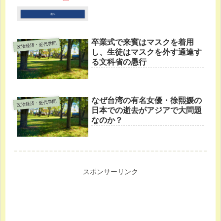
卒業式で来賓はマスクを着用
政治経済・近代学問
し、生徒はマスクを外す通達す
る文科省の愚行
なぜ台湾の有名女優・徐熙媛の
政治経済・近代学問
日本での逝去がアジアで大問題
なのか？
スポンサーリンク