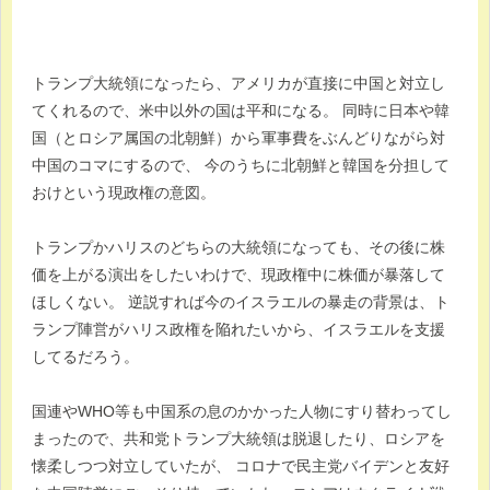
トランプ大統領になったら、アメリカが直接に中国と対立し
てくれるので、米中以外の国は平和になる。 同時に日本や韓
国（とロシア属国の北朝鮮）から軍事費をぶんどりながら対
中国のコマにするので、 今のうちに北朝鮮と韓国を分担して
おけという現政権の意図。
トランプかハリスのどちらの大統領になっても、その後に株
価を上がる演出をしたいわけで、現政権中に株価が暴落して
ほしくない。 逆説すれば今のイスラエルの暴走の背景は、ト
ランプ陣営がハリス政権を陥れたいから、イスラエルを支援
してるだろう。
国連やWHO等も中国系の息のかかった人物にすり替わってし
まったので、共和党トランプ大統領は脱退したり、ロシアを
懐柔しつつ対立していたが、 コロナで民主党バイデンと友好