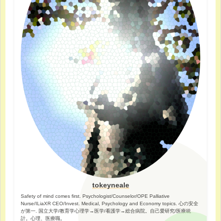
tokeyneale
Safety of mind comes first. Psychologist/Counselor/OPE Palliative
Nurse/ILiaXR CEO/Invest. Medical, Psychology and Economy topics. 心の安全
が第一. 国立大学/教育学心理学→医学/看護学→総合病院。自己愛研究/医療統
計。心理、医療職。