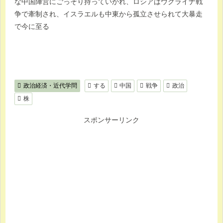
な中国陣営にごっそり持っていかれ、ロシアはウクライナ戦
争で牽制され、イスラエルも中東から孤立させられて大暴走
で今に至る
政治経済・近代学問
する
中国
戦争
政治
株
スポンサーリンク