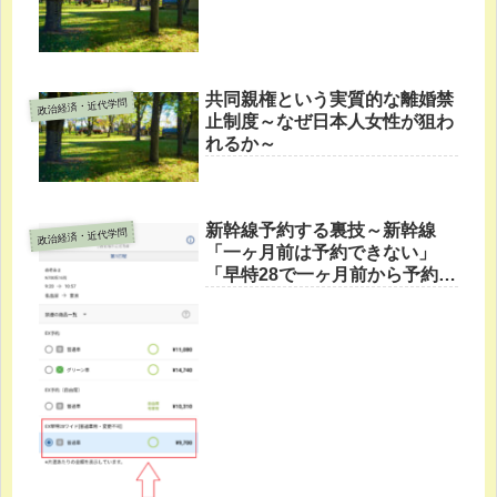
共同親権という実質的な離婚禁
政治経済・近代学問
止制度～なぜ日本人女性が狙わ
れるか～
新幹線予約する裏技～新幹線
政治経済・近代学問
「一ヶ月前は予約できない」
「早特28で一ヶ月前から予約で
きる」どっち？～