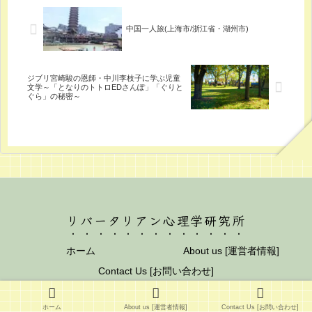
中国一人旅(上海市/浙江省・湖州市)
ジブリ宮崎駿の恩師・中川李枝子に学ぶ児童
文学～「となりのトトロEDさんぽ」「ぐりと
ぐら」の秘密～
リバータリアン心理学研究所
ホーム
About us [運営者情報]
Contact Us [お問い合わせ]
© 2012 リバータリアン心理学研究所.
ホーム
About us [運営者情報]
Contact Us [お問い合わせ]