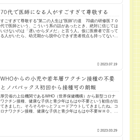
70代で医師になる人がすごすぎて尊敬する
すごすぎて尊敬する"第二の人生は“医師”の道 70歳の研修医７０
代で医師という、こういう系の話があったとき、絶対に信じては
いけないのは「遅いからダメだ」と言う人。仮に医療者で言って
る人がいたら、幼児期から脱中心できず患者視点も持ってないの
で...
2023.07.19
WHOからの小児や若年層ワクチン接種の不要
とノババックス初回から接種可の朗報
厚労省の上位機関であるWHO（世界保健機構）から新型コロナ
ワクチン接種、健康な子供と青少年はもはや不要という勧告が出
てきました。そろそろやっとフェードアウトしてきましたね。コ
ロナワクチン接種、健康な子供と青少年はもはや不要ＷＨＯ、コ
ロナワク...
2023.03.29