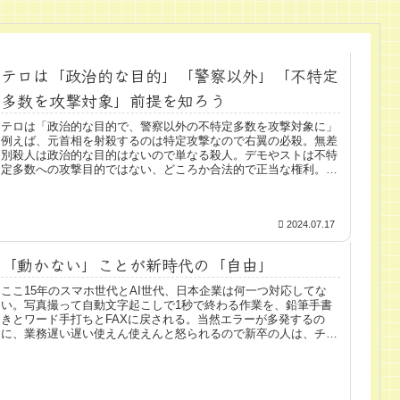
テロは「政治的な目的」「警察以外」「不特定
多数を攻撃対象」前提を知ろう
テロは「政治的な目的で、警察以外の不特定多数を攻撃対象に」
例えば、元首相を射殺するのは特定攻撃なので右翼の必殺。無差
別殺人は政治的な目的はないので単なる殺人。デモやストは不特
定多数への攻撃目的ではない、どころか合法的で正当な権利。よ
く奇っ怪...
2024.07.17
「動かない」ことが新時代の「自由」
ここ15年のスマホ世代とAI世代、日本企業は何一つ対応してな
い。写真撮って自動文字起こしで1秒で終わる作業を、鉛筆手書
きとワード手打ちとFAXに戻される。当然エラーが多発するの
に、業務遅い遅い使えん使えんと怒られるので新卒の人は、チン
パンジ...