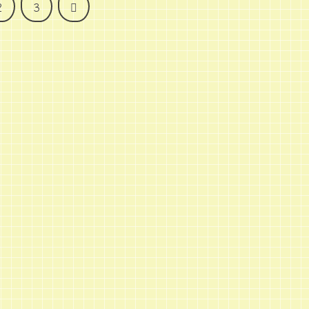
次
2
3
へ