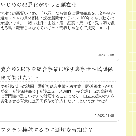
いじめの犯罪化がやっと顕在化
学校での悪質いじめ、「犯罪」なら警察に通報徹底を…文科省が
通知・１９の具体例も : 読売新聞オンライン 100年くらい動くの
が遅いです。・猪→牡丹・山鯨・鹿→紅葉・馬→桜・兎→羽で数
える鳥・犯罪じゃなくていじめ・売春じゃなくて援交・メルト
ダ...
2023.02.08
要介護2以下を総合事業に移す裏事情～民間保
険で儲けたい～
要介護2以下の訪問・通所を総合事業へ移す案、関係団体らが猛
反発＝介護保険部会 | 介護ニュースJoint 要介護1、2の高齢者
に専門性の乏しいケアで対応することになり、自立支援のケアを
劣化させる背景には民間保険が介入したい（というかそれが...
2023.01.08
ワクチン接種するのに適切な時期は？