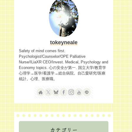
tokeyneale
Safety of mind comes first.
Psychologist/Counselor/OPE Palliative
Nurse/ILiaXR CEO/Invest. Medical, Psychology and
Economy topics. 心の安全が第一. 国立大学/教育学
心理学→医学/看護学→総合病院。自己愛研究/医療
統計。心理、医療職。
カテゴリー