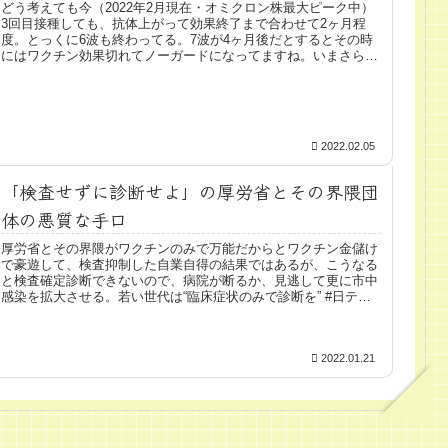
どう考えても今（2022年2月現在・オミクロン株最大ピーク中）
3回目接種しても、抗体上がって効果終了まで合わせて2ヶ月程
度。とっくに6波も終わってる。7波が4ヶ月後だとするとその時
にはワクチン効果切れてノーガードになってますね。いまさら遅
い...
2022.02.05
「検査せずに診断せよ」の厚労省とその界隈団
体の悪質な手口
厚労省とその界隈がワクチンのみで万能だからとワクチン金儲け
で豪遊して、検査抑制した自業自得の結果ではあるが、こうなる
と検査確定診断できないので、病院が断るか、見逃して更に市中
感染を拡大させる。若い世代は“臨床症状のみで診断を” #日テレ
NE...
2022.01.21