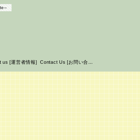
te～
ut us [運営者情報]
Contact Us [お問い合わせ]