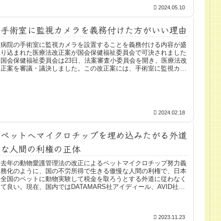
2024.05.10
手術室に監視カメラを義務付けた方がいい理由
病院の手術室に監視カメラを設置することを義務付ける内容が盛
り込まれた医療法改正案が国会保健福祉委員会で可決されました
国会保健福祉委員会は23日、法案審査小委員会を開き、医療法改
正案を審議・議決しました。この改正案には、手術室に監視カメ
ラの設...
2024.02.18
ペットへマイクロチップを埋め込みたがる外道
な人間の利権の正体
去年の動物愛護管理法の改正によるペットマイクロチップ努力義
務化のように、国の不労所得で生きる傲慢な人間の利権で、日本
全国のペットに動物実験して税金を取ろうとする外道に従わなく
て良い。現在、国内ではDATAMARS社アイディール、AVID社
マ...
2023.11.23