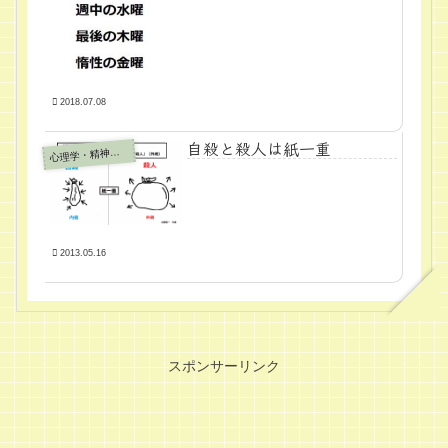
2018.07.08
自殺と殺人は紙一重
心
理学・精神医学
2013.05.16
スポンサーリンク