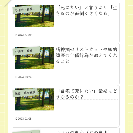
「死にたい」と言うより「生
心
理学・精神医学
きるのが面倒くさくなる」
2024.04.02
精神病のリストカットや知的
心
理学・精神医学
障害の自傷行為が教えてくれ
ること
2024.03.24
「自宅で死にたい」最期はど
医療・社会福祉
うなるのか？
2023.01.08
ココロの自由（左の自由）