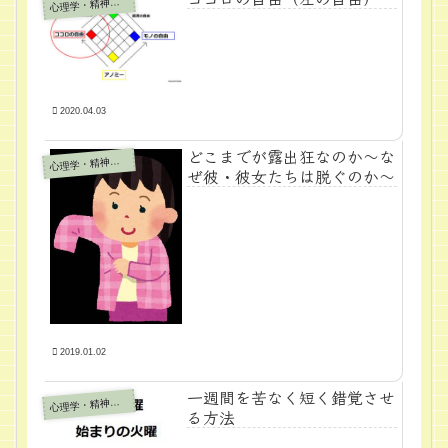
心
理学・精神医学
2020.04.03
どこまでが露出狂なのか～な
心
理学・精神医学
ぜ彼・彼女たちは脱ぐのか～
2019.01.02
一週間を苦なく短く錯覚させ
心
理学・精神医学
る方法