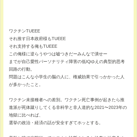
ワクチンTUEEE
それ推す日本政府様もTUEEE
それ支持する俺もTUEEE
この俺様に逆らうやつは嘘つきだーみんなで潰せー
までが自己愛性パーソナリティ障害の低IQゆえの典型的思考
回路の行動。
問題はこんな小学生の脳の人に、権威効果で引っかかった人
が多かったこと。
ワクチン未接種者への差別。ワクチン死亡事例が起きたら推
進派が死体蹴りしてくる非科学と非人道的な2021〜2023年の
地獄に比べれば、
選挙の政治・経済の話が安全すぎてホッとする。