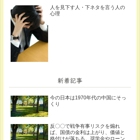
人を見下す人・下ネタを言う人の
心理
新着記事
今の日本は1970年代の中国にそっ
くり
反〇〇で戦争有事リスクを煽れ
ば、国債の金利は上がり、価値と
格付けが落ちる。奨学金やローン