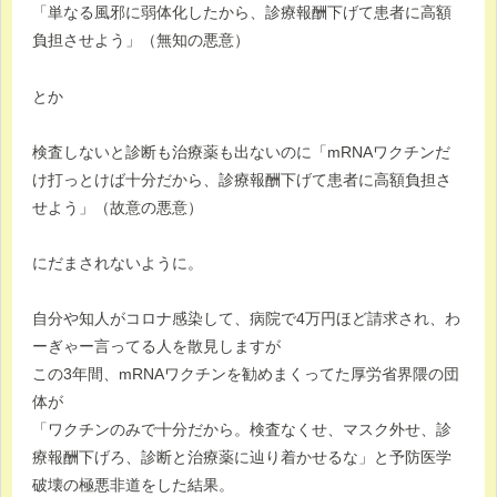
「単なる風邪に弱体化したから、診療報酬下げて患者に高額
負担させよう」（無知の悪意）
とか
検査しないと診断も治療薬も出ないのに「mRNAワクチンだ
け打っとけば十分だから、診療報酬下げて患者に高額負担さ
せよう」（故意の悪意）
にだまされないように。
自分や知人がコロナ感染して、病院で4万円ほど請求され、わ
ーぎゃー言ってる人を散見しますが
この3年間、mRNAワクチンを勧めまくってた厚労省界隈の団
体が
「ワクチンのみで十分だから。検査なくせ、マスク外せ、診
療報酬下げろ、診断と治療薬に辿り着かせるな」と予防医学
破壊の極悪非道をした結果。