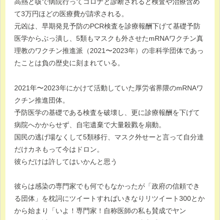
高熱と咳で病院行ってコロナと診断されると検査や治療含め
て3万円ほどの医療費が請求される。
元凶は、早期発見予防のPCR検査を診療報酬下げて基礎予防
医学からぶっ潰し、5類もマスクも外させたmRNAワクチン真
理教のワクチン推進派（2021〜2023年）の非科学団体であっ
たことは負の歴史に刻まれている。
2021年〜2023年にかけて活動していた厚労省界隈のmRNAワ
クチン推進団体。
予防医学の基礎である検査を破壊し、更に診療報酬を下げて
病院へかからせず、自宅遺棄で大量殺戮を扇動。
国民の逃げ場なくして5類移行、マスク外せーと言って自分達
だけカネもって今はドロン。
彼らだけは許してはいかんと思う
彼らは感染の専門家でも何でもなかったが「政府の信頼でき
る団体」を枕詞にツイートすればいきなりリツイート300とか
から始まり「いよ！専門家！自称医師の私も賛成でヤン