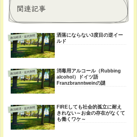
関連記事
洒落にならない3度目の逆イー
政治経済・近代学問
ルド
消毒用アルコール（Rubbing
政治経済・近代学問
alcohol）ドイツ語
Franzbranntweinの謎
FIREしても社会的孤立に耐え
政治経済・近代学問
きれない～お金の存在がなくて
も働くワケ～