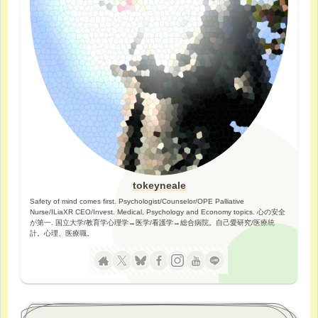
tokeyneale
Safety of mind comes first. Psychologist/Counselor/OPE Palliative
Nurse/ILiaXR CEO/Invest. Medical, Psychology and Economy topics. 心の安全
が第一. 国立大学/教育学心理学→医学/看護学→総合病院。自己愛研究/医療統
計。心理、医療職。