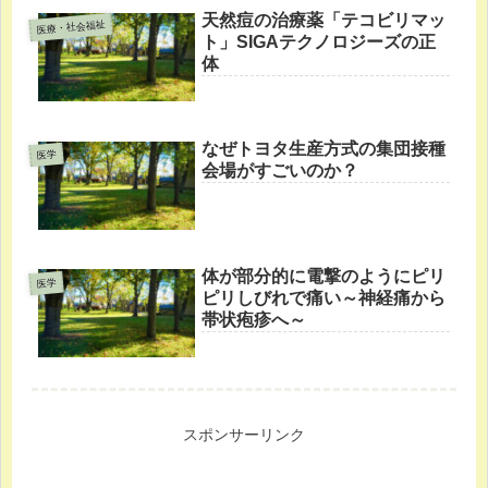
天然痘の治療薬「テコビリマッ
医療・社会福祉
ト」SIGAテクノロジーズの正
体
なぜトヨタ生産方式の集団接種
医学
会場がすごいのか？
体が部分的に電撃のようにピリ
医学
ピリしびれで痛い～神経痛から
帯状疱疹へ～
スポンサーリンク