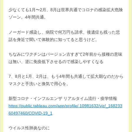
少なくても1月〜2月、8月は世界共通でコロナの感染拡大危険
ゾーン。4年間共通。
ノーガード感染し、病院で何万円も請求、後遺症も残った悲
話を身近で聞いて体験的に知ってると思うけど。
ちなみにワクチンはバージョン古すぎて2年前から接種の意味
は無い、逆に免疫低下させるので感染しやすくなる
7、8月と1月、2月は、もう4年間も共通して拡大期なのだから
マスクと手洗いと換気で用心を。
新型コロナ・インフルエンザ リアルタイム流行・疫学情報
https://public.tableau.com/app/profile/.10981632/viz/_168233
60497460/COVID-19_1
ウイルス性肺炎なのに