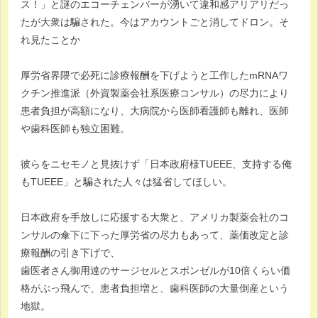
ス！」と謎のエコーチェンバーが湧いて違和感アリアリだっ
たが大衆は騙された。今はアカウントごと消してドロン。そ
れ見たことか
厚労省界隈で必死に診療報酬を下げようと工作したmRNAワ
クチン推進派（外資製薬会社系医療コンサル）の尽力により
患者負担が高額になり、大病院から医師看護師も離れ、医師
や歯科医師も独立困難。
彼らをニセモノと見抜けず「日本政府様TUEEE、支持する俺
もTUEEE」と騙された人々は猛省してほしい。
日本政府を手放しに応援する大衆と、アメリカ製薬会社のコ
ンサルの傘下に下った厚労省の尽力もあって、薬価改定と診
療報酬の引き下げで、
歯医者さん御用達のサージセルとスポンゼルが10倍くらい価
格がぶっ飛んで、患者負担増と、歯科医師の大量倒産という
地獄。