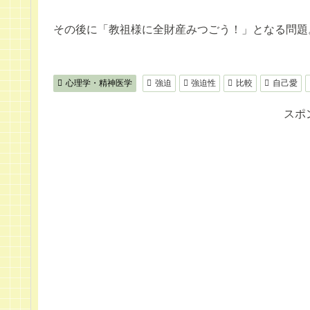
その後に「教祖様に全財産みつごう！」となる問題
心理学・精神医学
強迫
強迫性
比較
自己愛
スポ