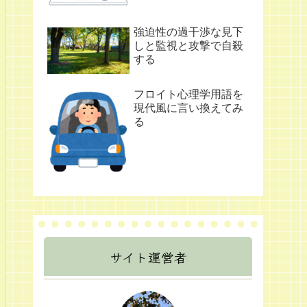
強迫性の過干渉な見下
しと監視と攻撃で自殺
する
フロイト心理学用語を
現代風に言い換えてみ
る
サイト運営者