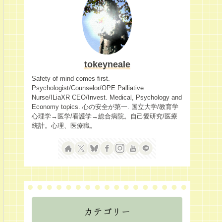
tokeyneale
Safety of mind comes first.
Psychologist/Counselor/OPE Palliative
Nurse/ILiaXR CEO/Invest. Medical, Psychology and
Economy topics. 心の安全が第一. 国立大学/教育学
心理学→医学/看護学→総合病院。自己愛研究/医療
統計。心理、医療職。
カテゴリー