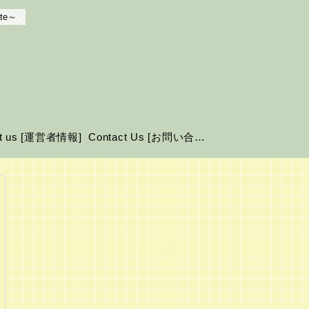
te～
ut us [運営者情報]
Contact Us [お問い合わせ]