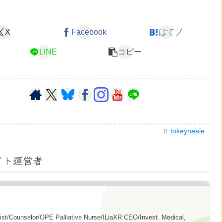
X
Facebook
はてブ
LINE
コピー
tokeyneale
イト運営者
gist/Counselor/OPE Palliative Nurse/ILiaXR CEO/Invest. Medical,