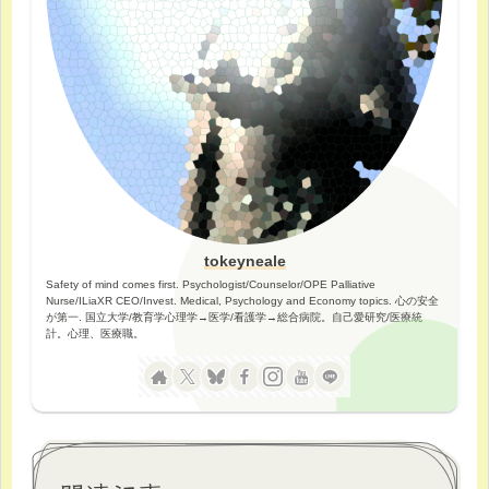
tokeyneale
Safety of mind comes first. Psychologist/Counselor/OPE Palliative
Nurse/ILiaXR CEO/Invest. Medical, Psychology and Economy topics. 心の安全
が第一. 国立大学/教育学心理学→医学/看護学→総合病院。自己愛研究/医療統
計。心理、医療職。