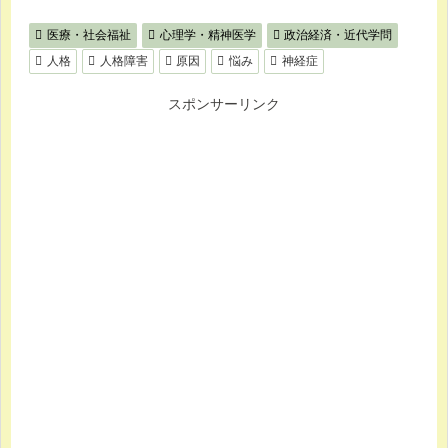
医療・社会福祉
心理学・精神医学
政治経済・近代学問
人格
人格障害
原因
悩み
神経症
スポンサーリンク