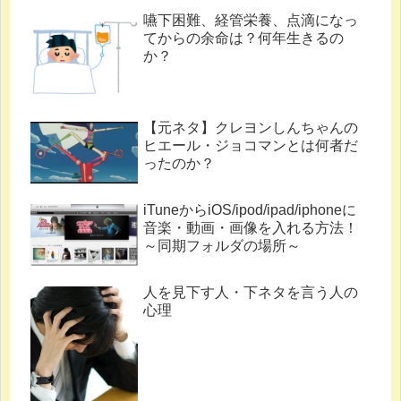
嚥下困難、経管栄養、点滴になっ
てからの余命は？何年生きるの
か？
【元ネタ】クレヨンしんちゃんの
ヒエール・ジョコマンとは何者だ
ったのか？
iTuneからiOS/ipod/ipad/iphoneに
音楽・動画・画像を入れる方法！
～同期フォルダの場所～
人を見下す人・下ネタを言う人の
心理