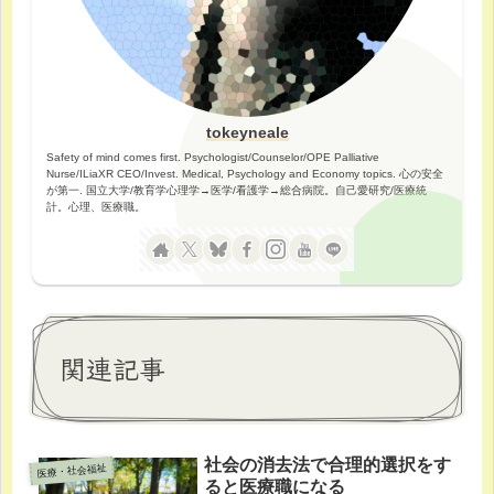
tokeyneale
Safety of mind comes first. Psychologist/Counselor/OPE Palliative
Nurse/ILiaXR CEO/Invest. Medical, Psychology and Economy topics. 心の安全
が第一. 国立大学/教育学心理学→医学/看護学→総合病院。自己愛研究/医療統
計。心理、医療職。
関連記事
社会の消去法で合理的選択をす
医療・社会福祉
ると医療職になる