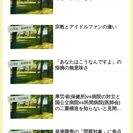
宗教とアイドルファンの違い
心理学・精神医学
「あなたはこうなんですよ」の
心理学・精神医学
指摘の無意味さ
厚労省(保健所)vs病院の対立と
医療・社会福祉
国公立病院vs民間病院(医師会)
の二重構造を知らないと見間違
える
発達障害の「問題対象」に焦点