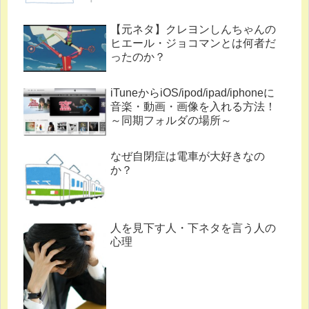
【元ネタ】クレヨンしんちゃんの
ヒエール・ジョコマンとは何者だ
ったのか？
iTuneからiOS/ipod/ipad/iphoneに
音楽・動画・画像を入れる方法！
～同期フォルダの場所～
なぜ自閉症は電車が大好きなの
か？
人を見下す人・下ネタを言う人の
心理