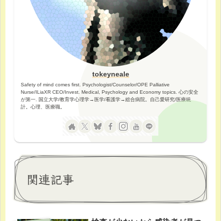
tokeyneale
Safety of mind comes first. Psychologist/Counselor/OPE Palliative
Nurse/ILiaXR CEO/Invest. Medical, Psychology and Economy topics. 心の安全
が第一. 国立大学/教育学心理学→医学/看護学→総合病院。自己愛研究/医療統
計。心理、医療職。
関連記事