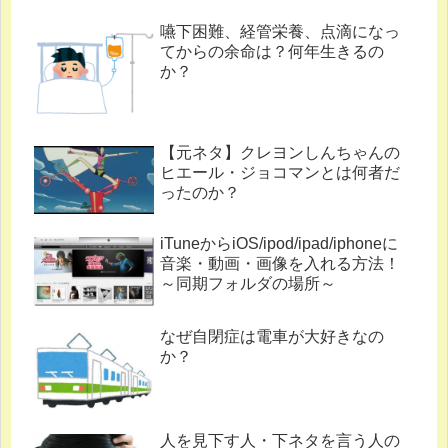
嚥下困難、経管栄養、点滴になっ
てからの余命は？何年生きるの
か？
【元ネタ】クレヨンしんちゃんの
ヒエール・ジョコマンとは何者だ
ったのか？
iTuneからiOS/ipod/ipad/iphoneに
音楽・動画・画像を入れる方法！
～同期フォルダの場所～
なぜ自閉症は電車が大好きなの
か？
人を見下す人・下ネタを言う人の