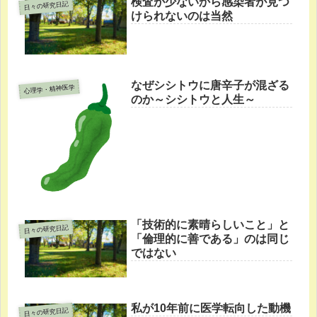
検査が少ないから感染者が見つ
日々の研究日記
けられないのは当然
なぜシシトウに唐辛子が混ざる
心理学・精神医学
のか～シシトウと人生～
「技術的に素晴らしいこと」と
日々の研究日記
「倫理的に善である」のは同じ
ではない
私が10年前に医学転向した動機
日々の研究日記