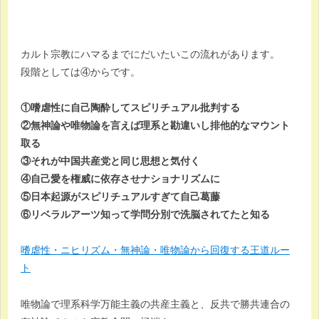
カルト宗教にハマるまでにだいたいこの流れがあります。
段階としては④からです。
①嗜虐性に自己陶酔してスピリチュアル批判する
②無神論や唯物論を言えば理系と勘違いし排他的なマウント
取る
③それが中国共産党と同じ思想と気付く
④自己愛を権威に依存させナショナリズムに
⑤日本起源がスピリチュアルすぎて自己葛藤
⑥リベラルアーツ知って学問分別で洗脳されてたと知る
嗜虐性・ニヒリズム・無神論・唯物論から回復する王道ルー
ト
唯物論で理系科学万能主義の共産主義と、反共で勝共連合の