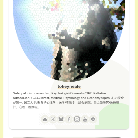
tokeyneale
Safety of mind comes first. Psychologist/Counselor/OPE Palliative
Nurse/ILiaXR CEO/Invest. Medical, Psychology and Economy topics. 心の安全
が第一. 国立大学/教育学心理学→医学/看護学→総合病院。自己愛研究/医療統
計。心理、医療職。