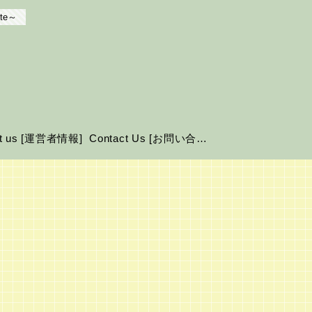
te～
ut us [運営者情報]
Contact Us [お問い合わせ]