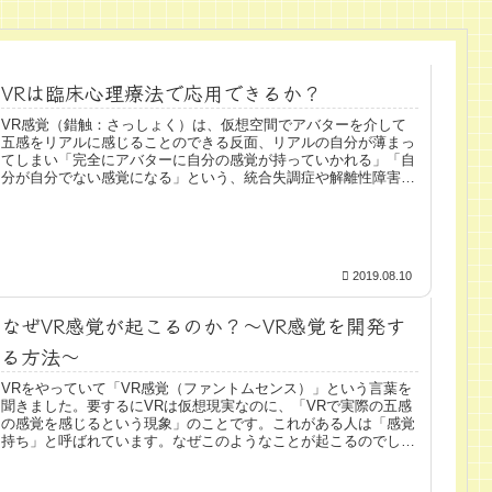
VRは臨床心理療法で応用できるか？
VR感覚（錯触：さっしょく）は、仮想空間でアバターを介して
五感をリアルに感じることのできる反面、リアルの自分が薄まっ
てしまい「完全にアバターに自分の感覚が持っていかれる」「自
分が自分でない感覚になる」という、統合失調症や解離性障害の
危険につ...
2019.08.10
なぜVR感覚が起こるのか？～VR感覚を開発す
る方法～
VRをやっていて「VR感覚（ファントムセンス）」という言葉を
聞きました。要するにVRは仮想現実なのに、「VRで実際の五感
の感覚を感じるという現象」のことです。これがある人は「感覚
持ち」と呼ばれています。なぜこのようなことが起こるのでしょ
うか...