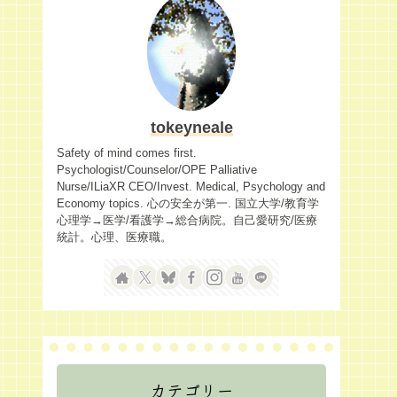
tokeyneale
Safety of mind comes first.
Psychologist/Counselor/OPE Palliative
Nurse/ILiaXR CEO/Invest. Medical, Psychology and
Economy topics. 心の安全が第一. 国立大学/教育学
心理学→医学/看護学→総合病院。自己愛研究/医療
統計。心理、医療職。
カテゴリー