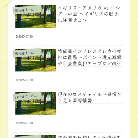
イギリス・アメリカ vs ロシ
政
治経済・近代学問
ア・中国 ～イギリスの動き
に注目せよ～
2025.07.20
物価高インフレとクレカの相
政
治経済・近代学問
性は最悪～ポイント還元減額
や年会費負担アップなど改悪
が続く～
2025.07.20
現在のロスチャイルド事情か
政
治経済・近代学問
ら見る国際情勢
2025.07.08
諸外国を比較しても医療体制