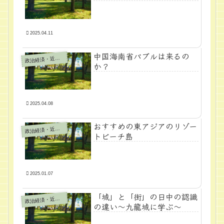
2025.04.11
中国海南省バブルは来るの
政
治経済・近代学問
か？
2025.04.08
おすすめの東アジアのリゾー
政
治経済・近代学問
トビーチ島
2025.01.07
「城」と「街」の日中の認識
政
治経済・近代学問
の違い～九龍城に学ぶ～