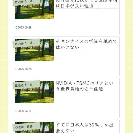
政
治経済・近代学問
は日本が良い理由
2025.06.28
チキンライスの描写を舐めて
政
治経済・近代学問
はいけない
2025.06.28
NVIDIA・TSMCバリアとい
政
治経済・近代学問
う世界最強の安全保障
2025.04.11
すでに日本人は30％しか出
心
理学・精神医学
会えない