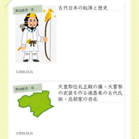
古代日本の起源と歴史
政
治経済・近代学問
2019.10.21
天皇即位礼正殿の儀・大嘗祭
政
治経済・近代学問
の衣装を作る徳島県の古代氏
族・忌部家の存在
2019.10.21