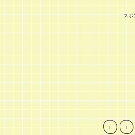
スポ
前
1