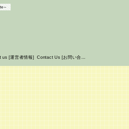
te～
ut us [運営者情報]
Contact Us [お問い合わせ]