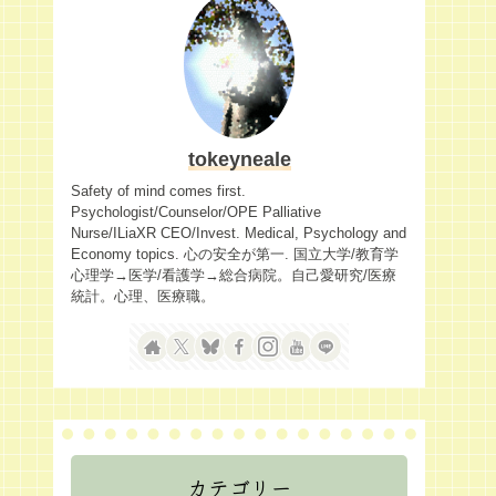
tokeyneale
Safety of mind comes first.
Psychologist/Counselor/OPE Palliative
Nurse/ILiaXR CEO/Invest. Medical, Psychology and
Economy topics. 心の安全が第一. 国立大学/教育学
心理学→医学/看護学→総合病院。自己愛研究/医療
統計。心理、医療職。
カテゴリー