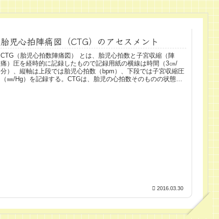
胎児心拍陣痛図（CTG）のアセスメント
CTG（胎児心拍数陣痛図） とは、胎児心拍数と子宮収縮（陣
痛）圧を経時的に記録したもので記録用紙の横線は時間（3㎝/
分）、縦軸は上段では胎児心拍数（bpm）、下段では子宮収縮圧
（㎜/Hg）を記録する。CTGは、胎児の心拍数そのものの状態と
胎...
2016.03.30