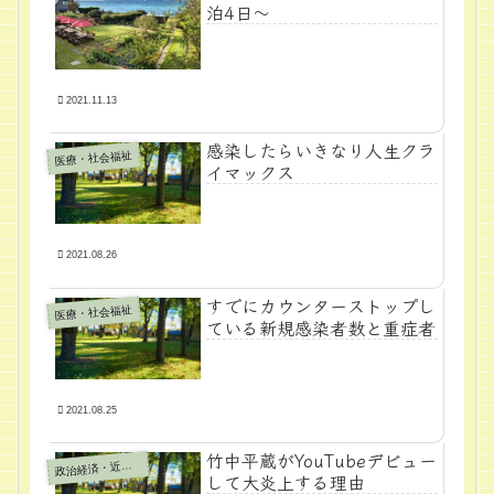
泊4日～
2021.11.13
感染したらいきなり人生クラ
医療・社会福祉
イマックス
2021.08.26
すでにカウンターストップし
医療・社会福祉
ている新規感染者数と重症者
2021.08.25
竹中平蔵がYouTubeデビュー
政
治経済・近代学問
して大炎上する理由