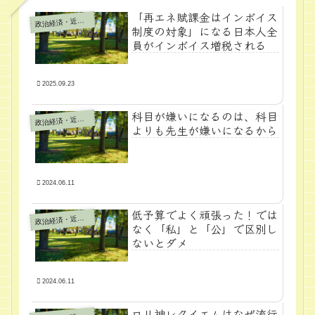
「再エネ賦課金はインボイス
政
治経済・近代学問
制度の対象」になる日本人全
員がインボイス増税される
2025.09.23
科目が嫌いになるのは、科目
政
治経済・近代学問
よりも先生が嫌いになるから
2024.06.11
低予算でよく頑張った！では
政
治経済・近代学問
なく「私」と「公」で区別し
ないとダメ
2024.06.11
ロリ神レクイエムはなぜ流行