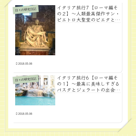
イタリア旅行7【ローマ編そ
日々の研究日記
の２】～人類最高傑作サン・
ピエトロ大聖堂のピエタとフ
ォロ・ロマーノの黄金～
2018.05.06
イタリア旅行6【ローマ編そ
日々の研究日記
の１】～最高に美味しすぎる
パスタとジェラートの出会い
～
2018.05.06