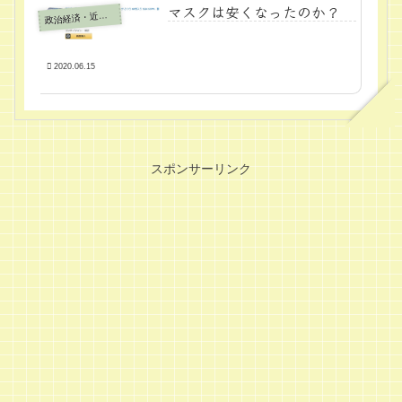
マスクは安くなったのか？
政
治経済・近代学問
2020.06.15
スポンサーリンク