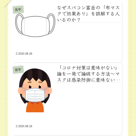
なぜスパコン富岳の「布マス
医学
クで効果あり」を誤解する人
いるのか？
2020.08.26
「コロナ対策は意味がない」
医学
論を一発で論破する方法～マ
スクは感染防御に意味ない？
～
2020.08.18