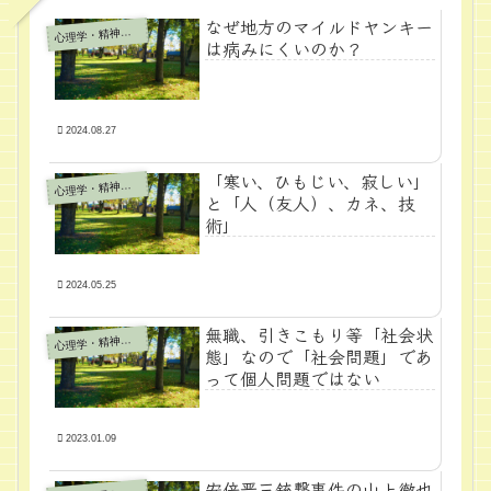
なぜ地方のマイルドヤンキー
心
理学・精神医学
は病みにくいのか？
2024.08.27
「寒い、ひもじい、寂しい」
心
理学・精神医学
と「人（友人）、カネ、技
術」
2024.05.25
無職、引きこもり等「社会状
心
理学・精神医学
態」なので「社会問題」であ
って個人問題ではない
2023.01.09
安倍晋三銃撃事件の山上徹也