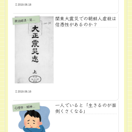
2019.08.18
関東大震災での朝鮮人虐殺は
政
治経済・近代学問
信憑性があるのか？
2019.06.16
一人でいると「生きるのが面
心
理学・精神医学
倒くさくなる」