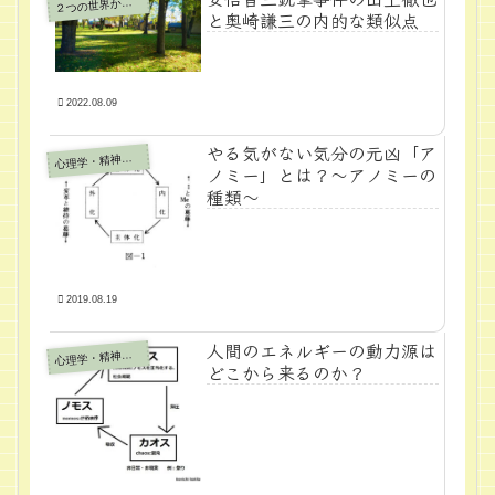
つの世界から脱する方法
２
と奥崎謙三の内的な類似点
2022.08.09
やる気がない気分の元凶「ア
心
理学・精神医学
ノミー」とは？～アノミーの
種類～
2019.08.19
人間のエネルギーの動力源は
心
理学・精神医学
どこから来るのか？