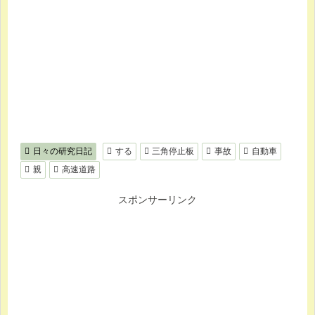
日々の研究日記
する
三角停止板
事故
自動車
親
高速道路
スポンサーリンク