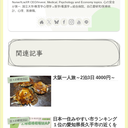
Nurse/ILiaXR CEO/Invest. Medical, Psychology and Economy topics. 心の安全
が第一. 国立大学/教育学心理学→医学/看護学→総合病院。自己愛研究/医療統
計。心理、医療職。
関連記事
大阪一人旅～2泊3日 4000円～
日々の研究日記
日本一住みやすい市ランキング
日々の研究日記
１位の愛知県長久手市の近くを