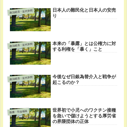
日本人の難民化と日本人の安売
政治経済・近代学問
り
本来の「暴露」とは公権力に対
政治経済・近代学問
する利権を「暴く」こと
今後なぜ日銀為替介入と戦争が
政治経済・近代学問
起こるのか？
世界初で小児へのワクチン接種
医療・社会福祉
を急いで儲けようとする厚労省
の界隈団体の正体