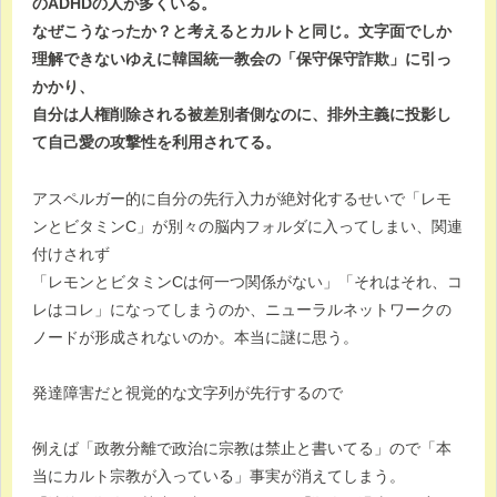
のADHDの人が多くいる。
なぜこうなったか？と考えるとカルトと同じ。文字面でしか
理解できないゆえに韓国統一教会の「保守保守詐欺」に引っ
かかり、
自分は人権削除される被差別者側なのに、排外主義に投影し
て自己愛の攻撃性を利用されてる。
アスペルガー的に自分の先行入力が絶対化するせいで「レモ
ンとビタミンC」が別々の脳内フォルダに入ってしまい、関連
付けされず
「レモンとビタミンCは何一つ関係がない」「それはそれ、コ
レはコレ」になってしまうのか、ニューラルネットワークの
ノードが形成されないのか。本当に謎に思う。
発達障害だと視覚的な文字列が先行するので
例えば「政教分離で政治に宗教は禁止と書いてる」ので「本
当にカルト宗教が入っている」事実が消えてしまう。