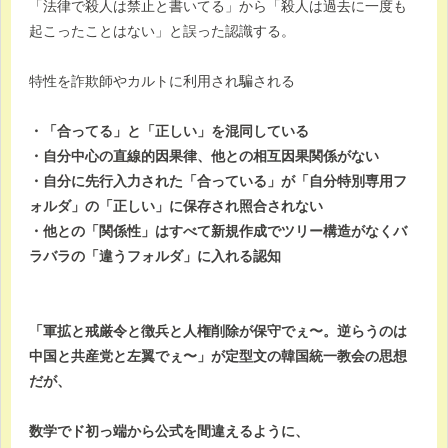
「法律で殺人は禁止と書いてる」から「殺人は過去に一度も
起こったことはない」と誤った認識する。
特性を詐欺師やカルトに利用され騙される
・「合ってる」と「正しい」を混同している
・自分中心の直線的因果律、他との相互因果関係がない
・自分に先行入力された「合っている」が「自分特別専用フ
ォルダ」の「正しい」に保存され照合されない
・他との「関係性」はすべて新規作成でツリー構造がなくバ
ラバラの「違うフォルダ」に入れる認知
「軍拡と戒厳令と徴兵と人権削除が保守でぇ〜。逆らうのは
中国と共産党と左翼でぇ〜」が定型文の韓国統一教会の思想
だが、
数学でド初っ端から公式を間違えるように、