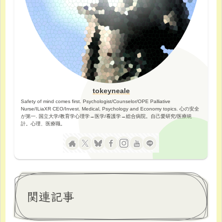
tokeyneale
Safety of mind comes first. Psychologist/Counselor/OPE Palliative
Nurse/ILiaXR CEO/Invest. Medical, Psychology and Economy topics. 心の安全
が第一. 国立大学/教育学心理学→医学/看護学→総合病院。自己愛研究/医療統
計。心理、医療職。
関連記事