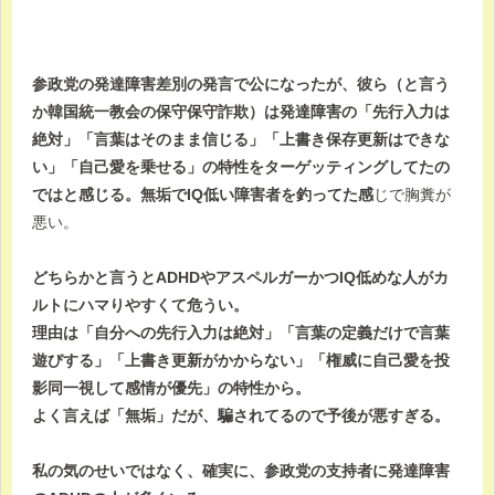
参政党の発達障害差別の発言で公になったが、彼ら（と言う
か韓国統一教会の保守保守詐欺）は発達障害の「先行入力は
絶対」「言葉はそのまま信じる」「上書き保存更新はできな
い」「自己愛を乗せる」の特性をターゲッティングしてたの
ではと感じる。無垢でIQ低い障害者を釣ってた感
じで胸糞が
悪い。
どちらかと言うとADHDやアスペルガーかつIQ低めな人がカ
ルトにハマりやすくて危うい。
理由は「自分への先行入力は絶対」「言葉の定義だけで言葉
遊びする」「上書き更新がかからない」「権威に自己愛を投
影同一視して感情が優先」の特性から。
よく言えば「無垢」だが、騙されてるので予後が悪すぎる。
私の気のせいではなく、確実に、参政党の支持者に発達障害