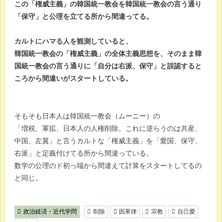
この「権威主義」の韓国統一教会を韓国統一教会の言う通り
「保守」と公理を立てる所から間違ってる。
カルトにハマる人を観測していると、
韓国統一教会の「権威主義」の全体主義思想を、そのまま韓
国統一教会の言う通りに「自分は右派、保守」と誤認すると
ころから間違いがスタートしている。
そもそも日本人は韓国統一教会（ムーニー）の
「増税、軍拡、日本人の人権削除。これに逆らうのは共産、
中国、左翼」と言うカルトな「権威主義」を「愛国、保守、
右派」と定義付けてる所から間違っている。
数学の公理のド初っ端から間違えて計算をスタートしてるの
と同じ。
政治経済・近代学問
削除
因果律
宗教
自己愛