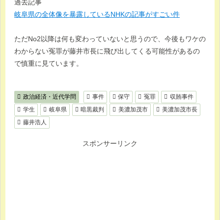
過去記事
岐阜県の全体像を暴露しているNHKの記事がすごい件
ただNo2以降は何も変わっていないと思うので、今後もワケの
わからない冤罪が藤井市長に飛び出してくる可能性があるの
で慎重に見ています。
政治経済・近代学問
事件
保守
冤罪
収賄事件
学生
岐阜県
暗黒裁判
美濃加茂市
美濃加茂市長
藤井浩人
スポンサーリンク