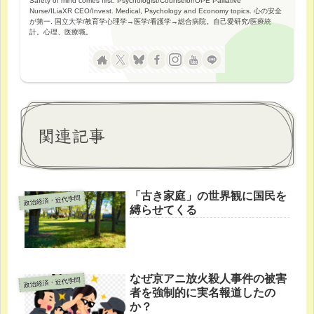
Safety of mind comes first. Psychologist/Counselor/OPE Palliative
Nurse/ILiaXR CEO/Invest. Medical, Psychology and Economy topics. 心の安全
が第一. 国立大学/教育学心理学→医学/看護学→総合病院。自己愛研究/医療統
計。心理、医療職。
関連記事
「古き家庭」の世界観に国民を
政治経済・近代学問
縛らせてくる
なぜ京アニ放火殺人事件の被害
政治経済・近代学問
者を強制的に実名報道したの
か？