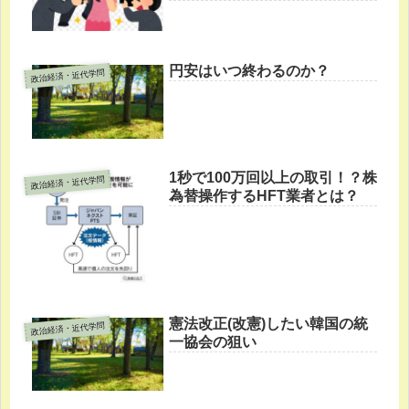
円安はいつ終わるのか？
政治経済・近代学問
1秒で100万回以上の取引！？株
政治経済・近代学問
為替操作するHFT業者とは？
憲法改正(改憲)したい韓国の統
政治経済・近代学問
一協会の狙い