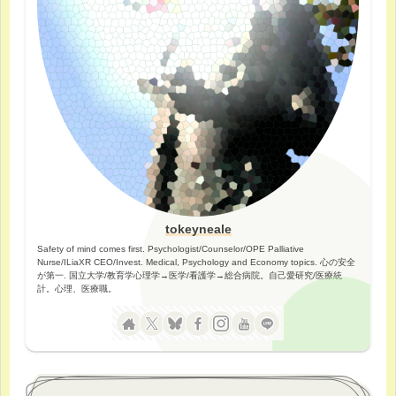
tokeyneale
Safety of mind comes first. Psychologist/Counselor/OPE Palliative
Nurse/ILiaXR CEO/Invest. Medical, Psychology and Economy topics. 心の安全
が第一. 国立大学/教育学心理学→医学/看護学→総合病院。自己愛研究/医療統
計。心理、医療職。