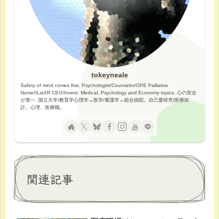
tokeyneale
Safety of mind comes first. Psychologist/Counselor/OPE Palliative
Nurse/ILiaXR CEO/Invest. Medical, Psychology and Economy topics. 心の安全
が第一. 国立大学/教育学心理学→医学/看護学→総合病院。自己愛研究/医療統
計。心理、医療職。
関連記事