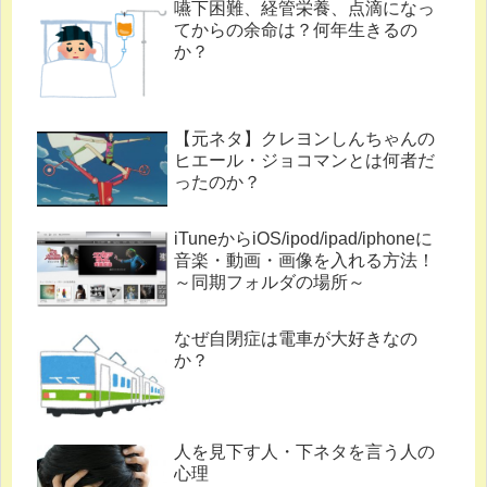
嚥下困難、経管栄養、点滴になっ
てからの余命は？何年生きるの
か？
【元ネタ】クレヨンしんちゃんの
ヒエール・ジョコマンとは何者だ
ったのか？
iTuneからiOS/ipod/ipad/iphoneに
音楽・動画・画像を入れる方法！
～同期フォルダの場所～
なぜ自閉症は電車が大好きなの
か？
人を見下す人・下ネタを言う人の
心理