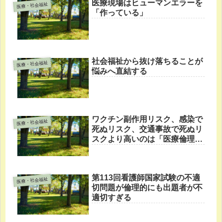
医療現場はヒューマンエラーを
医療・社会福祉
「作っている」
社会福祉から抜け落ちることが
医療・社会福祉
悩みへ直結する
ワクチン副作用リスク、感染で
医療・社会福祉
死ぬリスク、交通事故で死ぬリ
スクより高いのは「医療倫理違
反で訴訟されるリスク」
第113回看護師国家試験の不適
医療・社会福祉
切問題が倫理的にも出題者が不
適切すぎる