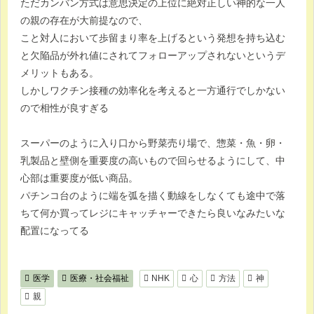
ただカンバン方式は意思決定の上位に絶対正しい神的な一人
の親の存在が大前提なので、
こと対人において歩留まり率を上げるという発想を持ち込む
と欠陥品が外れ値にされてフォローアップされないというデ
メリットもある。
しかしワクチン接種の効率化を考えると一方通行でしかない
ので相性が良すぎる
スーパーのように入り口から野菜売り場で、惣菜・魚・卵・
乳製品と壁側を重要度の高いもので回らせるようにして、中
心部は重要度が低い商品。
パチンコ台のように端を弧を描く動線をしなくても途中で落
ちて何か買ってレジにキャッチャーできたら良いなみたいな
配置になってる
医学
医療・社会福祉
NHK
心
方法
神
親