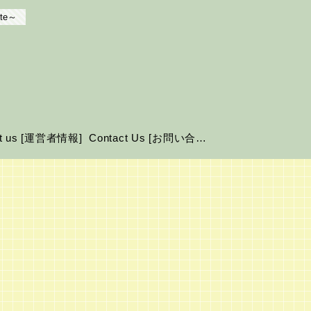
te～
ut us [運営者情報]
Contact Us [お問い合わせ]