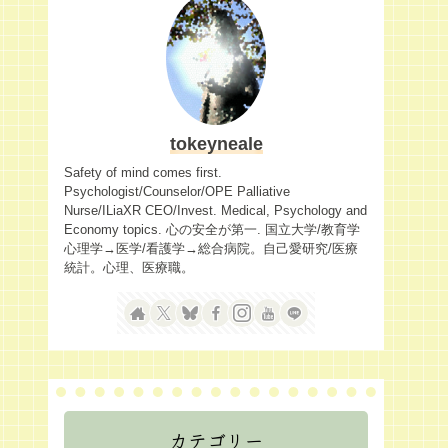
tokeyneale
Safety of mind comes first.
Psychologist/Counselor/OPE Palliative
Nurse/ILiaXR CEO/Invest. Medical, Psychology and
Economy topics. 心の安全が第一. 国立大学/教育学
心理学→医学/看護学→総合病院。自己愛研究/医療
統計。心理、医療職。
カテゴリー