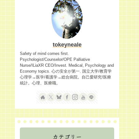
tokeyneale
Safety of mind comes first.
Psychologist/Counselor/OPE Palliative
Nurse/ILiaXR CEO/Invest. Medical, Psychology and
Economy topics. 心の安全が第一. 国立大学/教育学
心理学→医学/看護学→総合病院。自己愛研究/医療
統計。心理、医療職。
カテゴリー