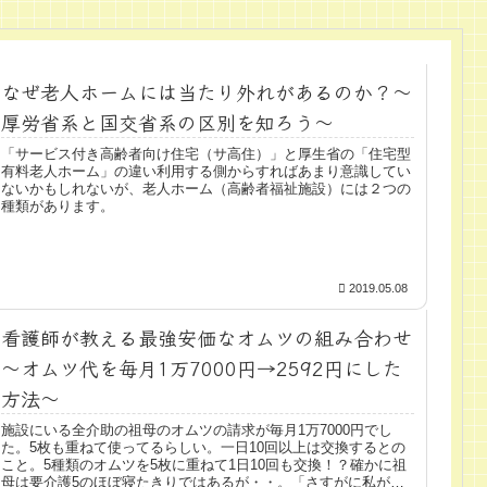
なぜ老人ホームには当たり外れがあるのか？～
厚労省系と国交省系の区別を知ろう～
「サービス付き高齢者向け住宅（サ高住）」と厚生省の「住宅型
有料老人ホーム」の違い利用する側からすればあまり意識してい
ないかもしれないが、老人ホーム（高齢者福祉施設）には２つの
種類があります。
2019.05.08
看護師が教える最強安価なオムツの組み合わせ
～オムツ代を毎月1万7000円→2592円にした
方法～
施設にいる全介助の祖母のオムツの請求が毎月1万7000円でし
た。5枚も重ねて使ってるらしい。一日10回以上は交換するとの
こと。5種類のオムツを5枚に重ねて1日10回も交換！？確かに祖
母は要介護5のほぼ寝たきりではあるが・・。「さすがに私が