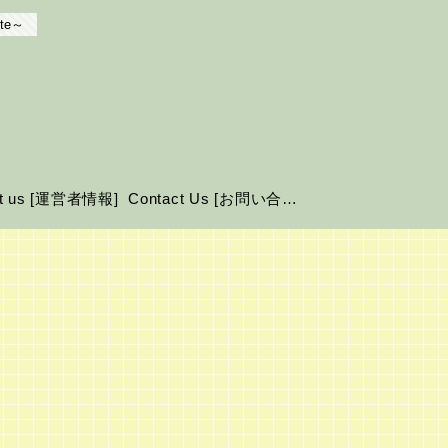
te～
ut us [運営者情報]
Contact Us [お問い合わせ]