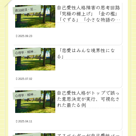
自己愛性人格障害の思考回路
政
治経済・近代学問
「究極の棚上げ」「金の檻」
「ぐずる」「小さな物語のア
リ地獄」
2025.09.23
「恋愛はみんな境界性にな
心
理学・精神医学
る」
2025.07.02
自己愛性人格がトップで誤っ
心
理学・精神医学
た意思決定が実行、可視化さ
れた最たる例
2025.04.11
アスペルガーが自己愛性パー