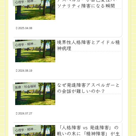
心
理学・精神医学
ソナリティ障害になる瞬間
2025.04.08
境界性人格障害とアイドル精
心
理学・精神医学
神病理
2024.08.19
なぜ発達障害アスペルガーと
医療・社会福祉
の会話が難しいのか？
2024.07.27
「人格障害 vs 発達障害」の
心
理学・精神医学
戦いの末に「精神障害」が生