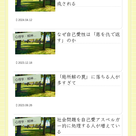
成される
2024.04.12
なぜ自己愛性は「恩を仇で返
心
理学・精神医学
す」のか
2023.12.18
「局所解の罠」に落ちる人が
心
理学・精神医学
多すぎて
2023.09.26
社会問題を自己愛アスペルガ
心
理学・精神医学
ー的に処理する人が増えてい
る