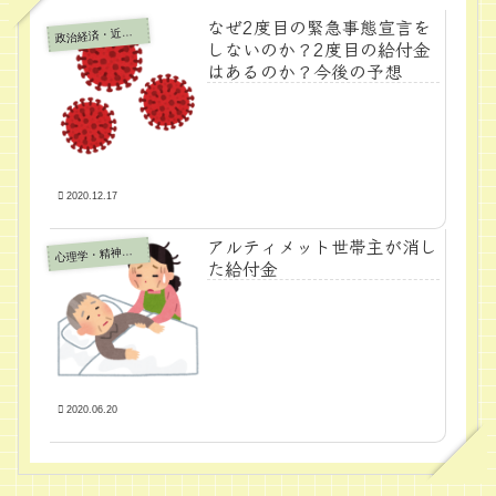
なぜ2度目の緊急事態宣言を
政
治経済・近代学問
しないのか？2度目の給付金
はあるのか？今後の予想
2020.12.17
アルティメット世帯主が消し
心
理学・精神医学
た給付金
2020.06.20