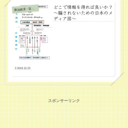
どこで情報を得れば良いか？
政
治経済・近代学問
～騙されないための日本のメ
ディア図～
2019.10.23
スポンサーリンク