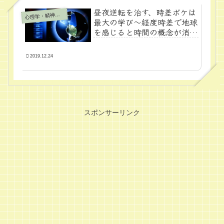
昼夜逆転を治す、時差ボケは
心
理学・精神医学
最大の学び～経度時差で地球
を感じると時間の概念が消え
る～
2019.12.24
スポンサーリンク