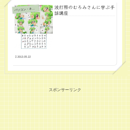
波打際のむろみさんに学ぶ手
パ
ソコン・ネット
話講座
2013.05.22
スポンサーリンク