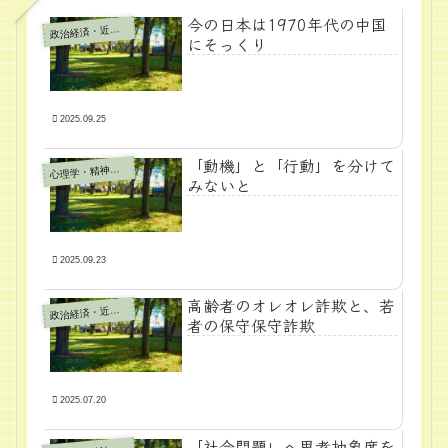
今の日本は1970年代の中国
政
治経済・近代学問
にそっくり
2025.09.25
「動機」と「行動」を分けて
心
理学・精神医学
みないと
2025.09.23
高齢者のオレオレ詐欺と、若
政
治経済・近代学問
者の保守保守詐欺
2025.07.20
「社会問題」へ思考抽象度を