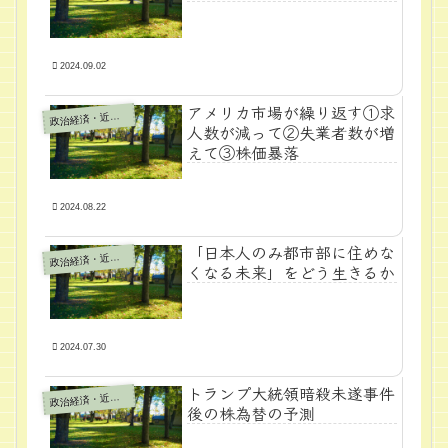
2024.09.02
アメリカ市場が繰り返す①求
政
治経済・近代学問
人数が減って②失業者数が増
えて③株価暴落
2024.08.22
「日本人のみ都市部に住めな
政
治経済・近代学問
くなる未来」をどう生きるか
2024.07.30
トランプ大統領暗殺未遂事件
政
治経済・近代学問
後の株為替の予測