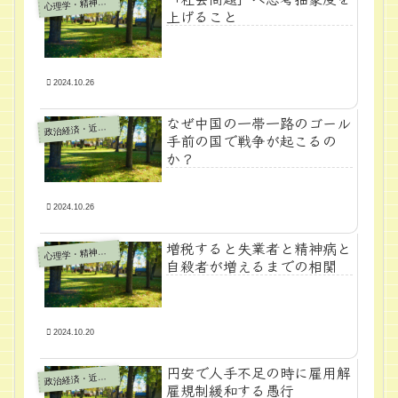
心
理学・精神医学
上げること
2024.10.26
なぜ中国の一帯一路のゴール
政
治経済・近代学問
手前の国で戦争が起こるの
か？
2024.10.26
増税すると失業者と精神病と
心
理学・精神医学
自殺者が増えるまでの相関
2024.10.20
円安で人手不足の時に雇用解
政
治経済・近代学問
雇規制緩和する愚行