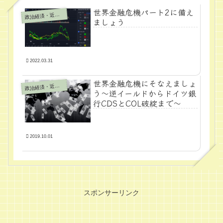
世界金融危機パート2に備え
政
治経済・近代学問
ましょう
2022.03.31
世界金融危機にそなえましょ
政
治経済・近代学問
う～逆イールドからドイツ銀
行CDSとCOL破綻まで～
2019.10.01
スポンサーリンク