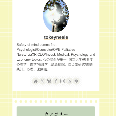
tokeyneale
Safety of mind comes first.
Psychologist/Counselor/OPE Palliative
Nurse/ILiaXR CEO/Invest. Medical, Psychology and
Economy topics. 心の安全が第一. 国立大学/教育学
心理学→医学/看護学→総合病院。自己愛研究/医療
統計。心理、医療職。
カテゴリー