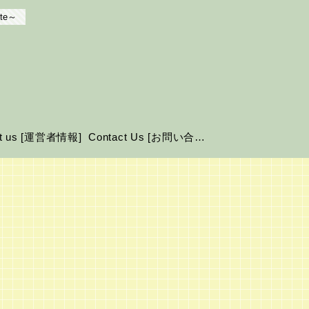
te～
ut us [運営者情報]
Contact Us [お問い合わせ]