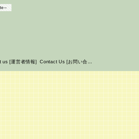
te～
ut us [運営者情報]
Contact Us [お問い合わせ]