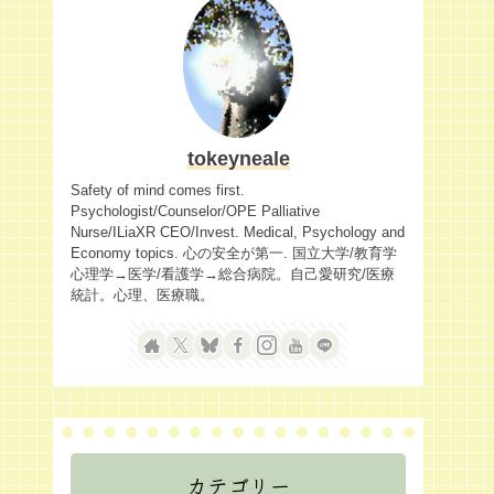
tokeyneale
Safety of mind comes first.
Psychologist/Counselor/OPE Palliative
Nurse/ILiaXR CEO/Invest. Medical, Psychology and
Economy topics. 心の安全が第一. 国立大学/教育学
心理学→医学/看護学→総合病院。自己愛研究/医療
統計。心理、医療職。
カテゴリー