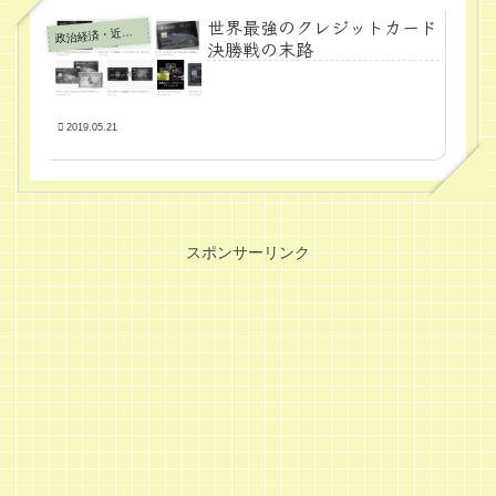
世界最強のクレジットカード
政
治経済・近代学問
決勝戦の末路
2019.05.21
スポンサーリンク