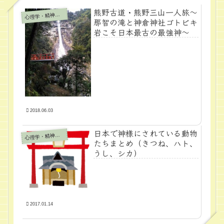
熊野古道・熊野三山一人旅～
心
理学・精神医学
那智の滝と神倉神社ゴトビキ
岩こそ日本最古の最強神～
2018.06.03
日本で神様にされている動物
心
理学・精神医学
たちまとめ（きつね、ハト、
うし、シカ）
2017.01.14