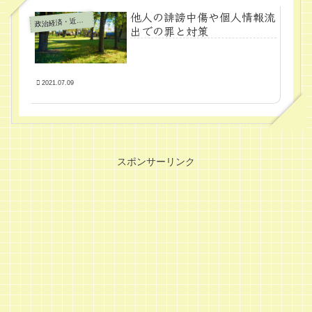
他人の誹謗中傷や個人情報流
政
治経済・近代学問
出での罪と対策
2021.07.09
スポンサーリンク