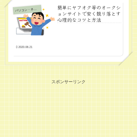
簡単にヤフオク等のオークシ
パ
ソコン・ネット
ョンサイトで安く競り落とす
心理的なコツと方法
2020.06.21
スポンサーリンク