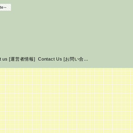
te～
ut us [運営者情報]
Contact Us [お問い合わせ]