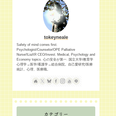
tokeyneale
Safety of mind comes first.
Psychologist/Counselor/OPE Palliative
Nurse/ILiaXR CEO/Invest. Medical, Psychology and
Economy topics. 心の安全が第一. 国立大学/教育学
心理学→医学/看護学→総合病院。自己愛研究/医療
統計。心理、医療職。
カテゴリー