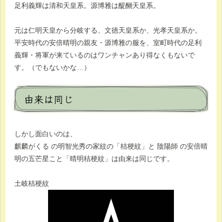
足利義輝は清和天皇系。源博雅は醍醐天皇系。
元は仁明天皇から分岐する、文徳天皇系か、光孝天皇系か。
平安時代の安倍晴明の親友・源博雅の服を、室町時代の足利
義輝・将軍が来ているのはワンチャンあり得なくもないで
す。（でもないかな…）
由来は同じ
しかし面白いのは、
麒麟がくる の明智光秀の家紋の「桔梗紋」と 陰陽師 の安倍晴
明の五芒星こと「晴明桔梗紋」は由来は同じです。
土岐桔梗紋