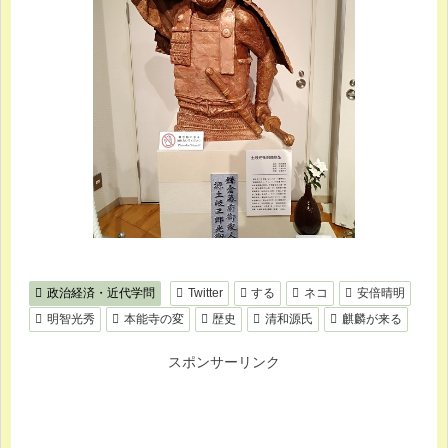
政治経済・近代学問
Twitter
する
ネコ
安倍晴明
明智光秀
本能寺の変
歴史
清和源氏
麒麟が来る
スポンサーリンク