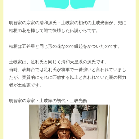
明智家の宗家の清和源氏・土岐家の初代の土岐光衡が、兜に
桔梗の花を挿して戦で快勝した伝説からです。
桔梗は五芒星と同じ形の花なので縁起をかついだのです。
土岐家は、足利氏と同じく清和天皇系の源氏です。
当時、表舞台では足利氏が将軍で一番強いと言われていまし
たが、実質的にそれに匹敵する以上と言われていた裏の権力
者が土岐家です。
明智家の宗家・土岐家の初代・土岐光衡