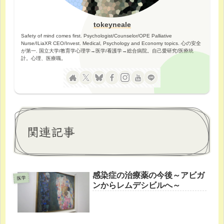
tokeyneale
Safety of mind comes first. Psychologist/Counselor/OPE Palliative
Nurse/ILiaXR CEO/Invest. Medical, Psychology and Economy topics. 心の安全
が第一. 国立大学/教育学心理学→医学/看護学→総合病院。自己愛研究/医療統
計。心理、医療職。
関連記事
感染症の治療薬の今後～アビガ
医学
ンからレムデシビルへ～