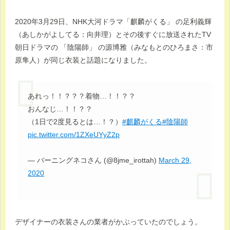
2020年3月29日、NHK大河ドラマ「麒麟がくる」 の足利義輝
（あしかがよしてる：向井理）とその後すぐに放送されたTV
朝日ドラマの 「陰陽師」 の源博雅（みなもとのひろまさ：市
原隼人）が同じ衣装と話題になりました。
あれっ！！？？？着物…！！？？
おんなじ…！！？？
（1日で2度見るとは…！？）
#麒麟がくる
#陰陽師
pic.twitter.com/1ZXeUYyZ2p
— バーニングネコさん (@8jme_irottah)
March 29,
2020
デザイナーの衣装さんの業者がかぶっていたのでしょう。